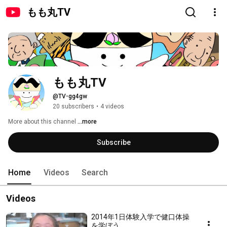
もも丸TV
もも丸TV
@TV-gg4gw
20 subscribers
•
4 videos
More about this channel
...more
Subscribe
Home
Videos
Search
Videos
2014年1日体験入学で健口体操
を学ぼう