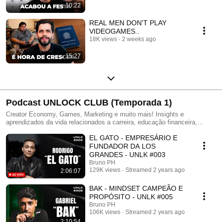
10:22
REAL MEN DON'T PLAY
VIDEOGAMES..
18K views
2 weeks ago
15:27
Podcast UNLOCK CLUB (Temporada 1)
Creator Economy, Games, Marketing e muito mais! Insights e
aprendizados da vida relacionados a carreira, educação financeira,
desenvolvimento pessoal e situações do dia a dia. Convidados que são
EL GATO - EMPRESÁRIO E
referência em suas áreas para uma conversa de alto nível sobre suas
principais viradas de chave.
FUNDADOR DA LOS
GRANDES - UNLK #003
Bruno PH
129K views
Streamed 2 years ago
2:06:07
BAK - MINDSET CAMPEÃO E
PROPÓSITO - UNLK #005
Bruno PH
106K views
Streamed 2 years ago
2:10:54