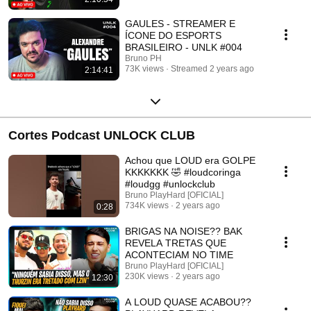
GAULES - STREAMER E
ÍCONE DO ESPORTS
BRASILEIRO - UNLK #004
Bruno PH
73K views
Streamed 2 years ago
2:14:41
Cortes Podcast UNLOCK CLUB
Achou que LOUD era GOLPE
KKKKKKK 🤣 #loudcoringa
#loudgg #unlockclub
Bruno PlayHard [OFICIAL]
734K views
2 years ago
0:28
BRIGAS NA NOISE?? BAK
REVELA TRETAS QUE
ACONTECIAM NO TIME
Bruno PlayHard [OFICIAL]
230K views
2 years ago
12:30
A LOUD QUASE ACABOU??