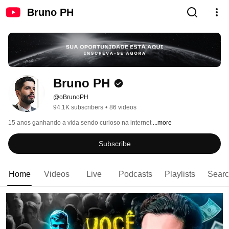
Bruno PH
Bruno PH
@oBrunoPH
94.1K subscribers
•
86 videos
15 anos ganhando a vida sendo curioso na internet 
...more
Subscribe
Home
Videos
Live
Podcasts
Playlists
Sear