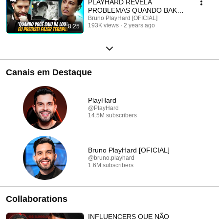
PLAYHARD REVELA
PROBLEMAS QUANDO BAK
SAIU!!
Bruno PlayHard [OFICIAL]
193K views
2 years ago
8:25
Canais em Destaque
PlayHard
@PlayHard
14.5M subscribers
Bruno PlayHard [OFICIAL]
@bruno.playhard
1.6M subscribers
Collaborations
INFLUENCERS QUE NÃO