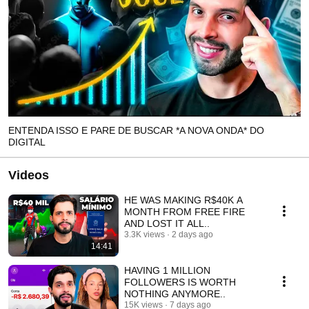
ENTENDA ISSO E PARE DE BUSCAR *A NOVA ONDA* DO
DIGITAL
Videos
HE WAS MAKING R$40K A
MONTH FROM FREE FIRE
AND LOST IT ALL..
3.3K views
2 days ago
14:41
HAVING 1 MILLION
FOLLOWERS IS WORTH
NOTHING ANYMORE..
15K views
7 days ago