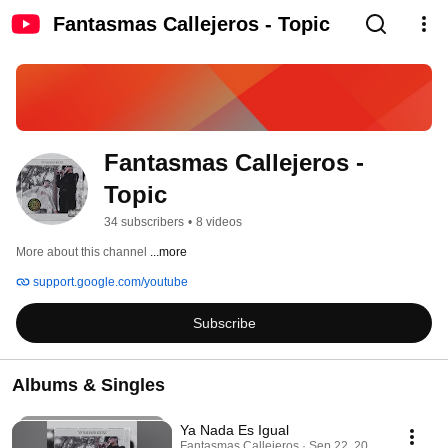
Fantasmas Callejeros - Topic
Fantasmas Callejeros - 
Topic
34 subscribers
•
8 videos
More about this channel
...more
support.google.com/youtube
Subscribe
Albums & Singles
Ya Nada Es Igual
Fantasmas Callejeros · Sep 22, 2025