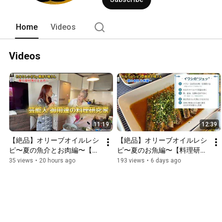
Home
Videos
Videos
11:19
12:39
【絶品】オリーブオイルレシ
【絶品】オリーブオイルレシ
ピ〜夏の魚介とお肉編〜【料
ピ〜夏のお魚編〜【料理研究
理研究家 黒田千晴さん】
家 黒田千晴さん】
35 views
•
20 hours ago
193 views
•
6 days ago