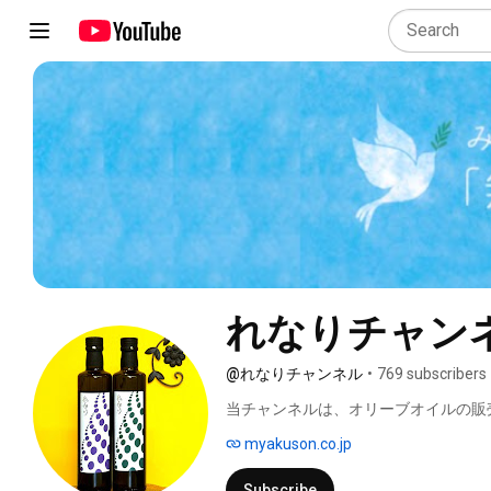
れなりチャン
@れなりチャンネル
•
769 subscribers
当チャンネルは、オリーブオイルの販
います。 
myakuson.co.jp
Subscribe