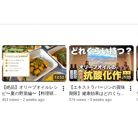
12:52
5:05
【絶品】オリーブオイルレシ
【エキストラバージンの賞味
ピ〜夏の野菜編〜【料理研究
期限】健康効果はどのくらい
家 黒田千晴さん】
保証される？
453 views
•
2 weeks ago
576 views
•
3 weeks ago