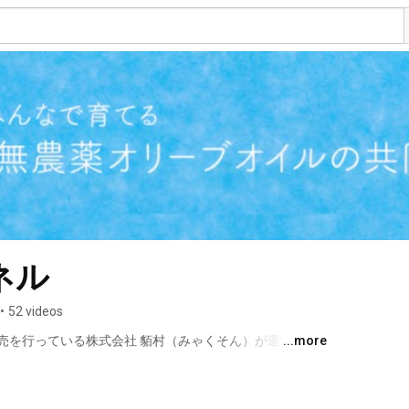
ネル
•
52 videos
売を行っている株式会社 貊村（みゃくそん）が運営して
...more