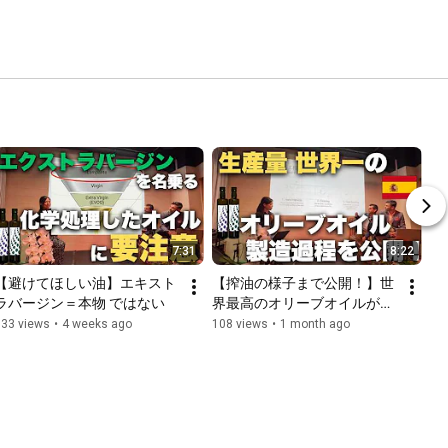
7:31
8:22
【避けてほしい油】エキスト
【搾油の様子まで公開！】世
ラバージン＝本物 ではない
界最高のオリーブオイルがで
きるまで
133 views
•
4 weeks ago
108 views
•
1 month ago