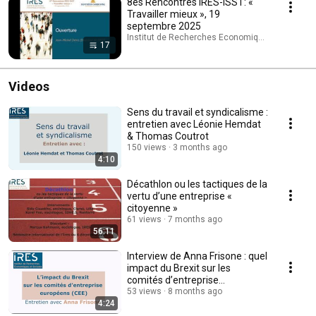
8es Rencontres IRES-ISST: «
Travailler mieux », 19
septembre 2025
Institut de Recherches Economiques et Sociales 
17
Videos
Sens du travail et syndicalisme :
entretien avec Léonie Hemdat
& Thomas Coutrot
150 views
3 months ago
4:10
Décathlon ou les tactiques de la
vertu d’une entreprise «
citoyenne »
61 views
7 months ago
56:11
Interview de Anna Frisone : quel
impact du Brexit sur les
comités d’entreprise
européens?
53 views
8 months ago
4:24