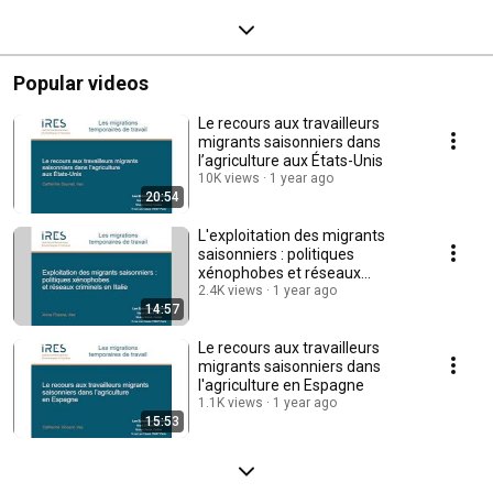
Popular videos
Le recours aux travailleurs
migrants saisonniers dans
l’agriculture aux États-Unis
10K views
1 year ago
20:54
L'exploitation des migrants
saisonniers : politiques
xénophobes et réseaux
criminels en Italie
2.4K views
1 year ago
14:57
Le recours aux travailleurs
migrants saisonniers dans
l'agriculture en Espagne
1.1K views
1 year ago
15:53