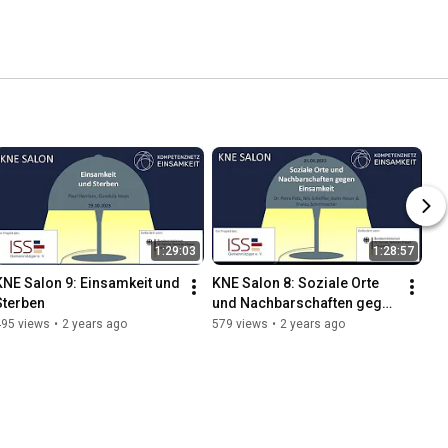
1:29:03
1:28:57
KNE Salon 9: Einsamkeit und 
KNE Salon 8: Soziale Orte 
Sterben
und Nachbarschaften gegen 
Einsamkeit
495 views
•
2 years ago
579 views
•
2 years ago