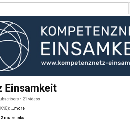
 Einsamkeit
ubscribers
•
21 videos
KNE): 
...more
 2 more links