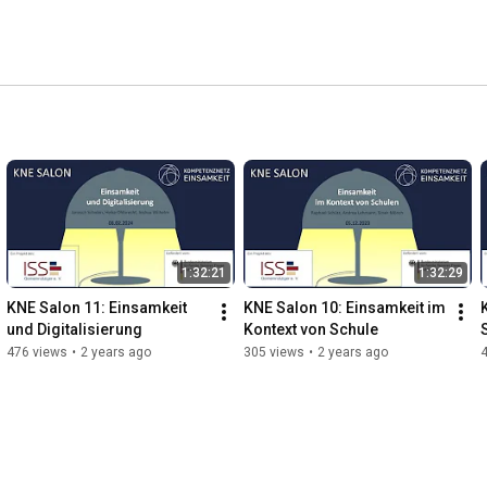
1:32:21
1:32:29
KNE Salon 11: Einsamkeit 
KNE Salon 10: Einsamkeit im 
und Digitalisierung
Kontext von Schule
476 views
•
2 years ago
305 views
•
2 years ago