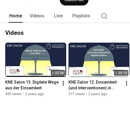
Home
Videos
Live
Playlists
Videos
1:32:56
1:35:10
KNE Salon 13: Digitale Wege 
KNE Salon 12: Einsamkeit 
aus der Einsamkeit
(und Interventionen) in 
digitalen Welten
495 views
•
2 years ago
277 views
•
2 years ago