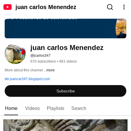
juan carlos Menendez
juan carlos Menendez
@jcarlos347
670 subscribers
•
861 videos
More about this channel
...more
juancar347.blogspot.com
Subscribe
Home
Videos
Playlists
Search