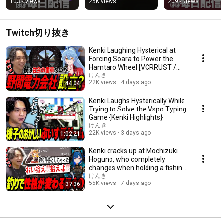
【ROG Swift OLED 
ぎて爆笑するけん
103K views
25K views
209K views
PG32UCDM3】
#apex  #switch2 
#shorts
Twitch切り抜き
Kenki Laughing Hysterical at
Forcing Soara to Power the
Hamtaro Wheel [VCRRUST /
Kenki Highlights]
けんき
22K views
4 days ago
44:04
Kenki Laughs Hysterically While
Trying to Solve the Vspo Typing
Game {Kenki Highlights}
けんき
22K views
3 days ago
1:02:21
Kenki cracks up at Mochizuki
Hoguno, who completely
changes when holding a fishing
rod【Kenki Clip...
けんき
55K views
7 days ago
37:36