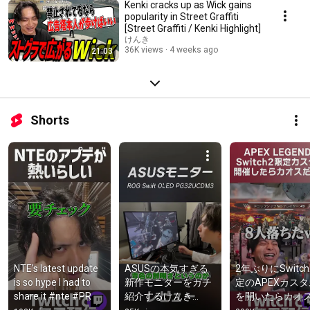
Kenki cracks up as Wick gains
popularity in Street Graffiti
[Street Graffiti / Kenki Highlight]
けんき
36K views
4 weeks ago
21:03
Shorts
NTE's latest update 
ASUSの本気すぎる
2年ぶりにSwitc
is so hype I had to 
新作モニターをガチ
定のAPEXカスタ
share it #nte #PR
紹介するけんき
を開いたらカオ