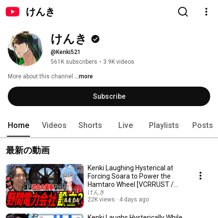
けんき
けんき
@Kenki521
561K subscribers
•
3.9K videos
More about this channel
...more
Subscribe
Home
Videos
Shorts
Live
Playlists
Posts
最新の動画
Kenki Laughing Hysterical at
Forcing Soara to Power the
Hamtaro Wheel [VCRRUST /
Kenki Highlights]
けんき
22K views
4 days ago
44:04
Kenki Laughs Hysterically While