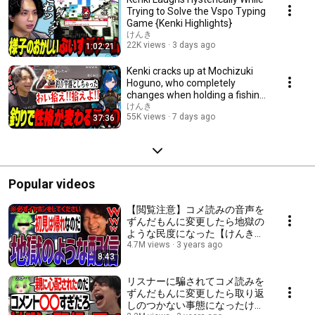
Trying to Solve the Vspo Typing
Game {Kenki Highlights}
けんき
22K views
3 days ago
1:02:21
Kenki cracks up at Mochizuki
Hoguno, who completely
changes when holding a fishing
rod【Kenki Clip...
けんき
55K views
7 days ago
37:36
Popular videos
【閲覧注意】コメ読みの音声を
ずんだもんに変更したら地獄の
ような民度になった【けんき切
り抜き/オーバーウォッチ2】
4.7M views
3 years ago
8:43
リスナーに騙されてコメ読みを
ずんだもんに変更したら取り返
しのつかない事態になったけん