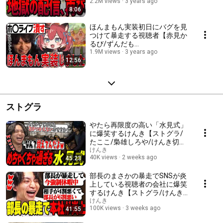
き【けんき切り抜き/オーバー
2.2M views
3 years ago
8:06
ウォッチ2/料理】
ほんまもん実装初日にバグを見
つけて暴走する視聴者【赤見か
るび/ずんだも
ん/ApexLegends/けんき切り抜
1.9M views
3 years ago
12:56
き】
ストグラ
やたら再限度の高い「水見式」
に爆笑するけんき【ストグラ/
たここ/梟雄しろや/けんき切り
抜き】
けんき
40K views
2 weeks ago
45:23
部長のまさかの暴走でSNSが炎
上している視聴者の会社に爆笑
するけんき【ストグラ/けんき
切り抜き】
けんき
100K views
3 weeks ago
41:55