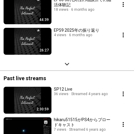
活体験記
18 views
6 months ago
44:39
EP59 2025年の振り返り
4 views
6 months ago
26:27
Past live streams
SP12 Live
36 views
Streamed 4 years ago
2:30:59
hikaru51515がPS4からブロー
ドキャスト
7 views
Streamed 6 years ago