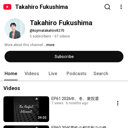
Takahiro Fukushima
Takahiro Fukushima
@kojimatakahiro8270
5 subscribers
•
67 videos
More about this channel
...more
Subscribe
Home
Videos
Live
Podcasts
Search
Videos
EP61 2026年、冬、衆院選
7 views
6 months ago
39:05
EP60 30代男性の相談所での婚