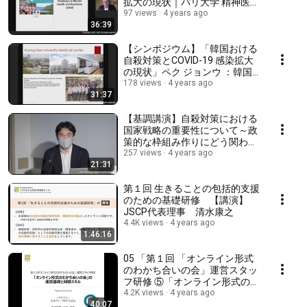
拡大の現状｜パリ大学 精神医学
教授ファブリス・ジョラン（フ
97 views
4 years ago
36:39
ランス）
【シンポジウム】「韓国おける
自殺対策とCOVID-19 感染拡大
の現状」ペク ジョンウ ：韓国
中央自殺予防センター長（韓
178 views
4 years ago
31:37
国）
【基調講演】自殺対策における
国家戦略の重要性について～政
策的な枠組み作りにどう関わる
か～｜ 清水 康之 JSCP代表理
257 views
4 years ago
21:31
事
第１回 生きることの包括的支援
のための基礎研修 【講演】
JSCP代表理事 清水康之
4.4K views
4 years ago
1:46:16
05 「第１回 「オンライン形式
のわかち合いの会」運営スタッ
フ研修 ⑤「オンライン形式のわ
かち合いの会」の運営基礎と傾
4.2K views
4 years ago
40:07
聴スキル 日本グリーフ専門士協