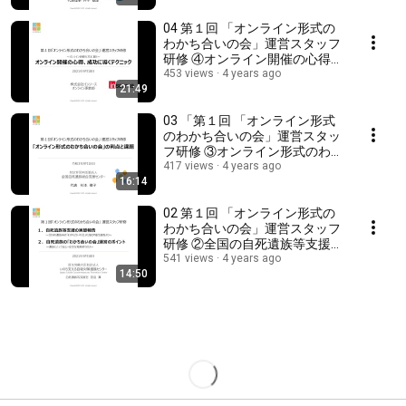
会代表理事 井手敏郎
04 第１回 「オンライン形式の
わかち合いの会」運営スタッフ
研修 ④オンライン開催の心得、
成功に導くテクニック 株式会社
453 views
4 years ago
21:49
インソース
03 「第１回 「オンライン形式
のわかち合いの会」運営スタッ
フ研修 ③オンライン形式のわか
ち合いの会」の利点と課題 全国
417 views
4 years ago
16:14
自死遺族総合支援センター 杉本
02 第１回 「オンライン形式の
わかち合いの会」運営スタッフ
研修 ②全国の自死遺族等支援の
実態報告、自死遺族の「わかち
541 views
4 years ago
14:50
合いの会」のポイント JSCP 菅
沼