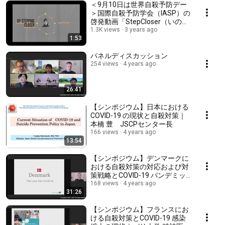
＜9月10日は世界自殺予防デー
＞国際自殺予防学会（IASP）の
啓発動画「StepCloser（いのち
支える一歩を）」日本語版（い
1.3K views
3 years ago
1:53
のち支える自殺対策推進センタ
ー）
パネルディスカッション
254 views
4 years ago
26:41
【シンポジウム】日本における
COVID-19 の現状と自殺対策｜
本橋 豊 JSCPセンター長
166 views
4 years ago
13:54
【シンポジウム】デンマークに
おける自殺対策の対応および対
策戦略とCOVID-19 パンデミッ
ク禍の保健医療制度｜デンマー
168 views
4 years ago
31:26
ク自殺対策電話相談サービス
Livslinien 代表イェベ クリステ
ン トフト
【シンポジウム】フランスにお
ける自殺対策とCOVID-19 感染