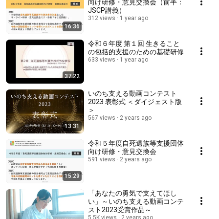
向け研修・意見交換会（前半：
JSCP講義）
312 views
1 year ago
16:36
令和６年度 第１回 生きること
の包括的支援のための基礎研修
633 views
1 year ago
37:22
いのち支える動画コンテスト
2023 表彰式 ＜ダイジェスト版
＞
567 views
2 years ago
13:31
令和５年度自死遺族等支援団体
向け研修・意見交換会
591 views
2 years ago
15:29
「あなたの勇気で支えてほし
い」～いのち支える動画コンテ
スト2023受賞作品～
5.5K views
2 years ago