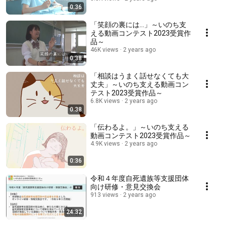
0:36
「笑顔の裏には…」～いのち支
える動画コンテスト2023受賞作
品～
46K views
2 years ago
0:38
「相談はうまく話せなくても大
丈夫」～いのち支える動画コン
テスト2023受賞作品～
6.8K views
2 years ago
0:38
「伝わるよ。」～いのち支える
動画コンテスト2023受賞作品～
4.9K views
2 years ago
0:36
令和４年度自死遺族等支援団体
向け研修・意見交換会
913 views
2 years ago
24:32