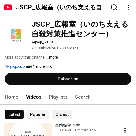
JSCP_広報室（いのち支える自
殺対策推進センター）
JSCP_広報室（いのち支える
自殺対策推進センター）
@jscp_7139
777 subscribers
•
31 videos
More about this channel
...more
jscp.or.jp
and 1 more link
Subscribe
Home
Videos
Playlists
Search
Latest
Popular
Oldest
連携編第４章
313 views
1 month ago