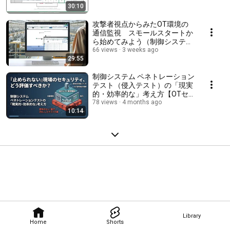
30:10
攻撃者視点からみたOT環境の
通信監視 スモールスタートか
ら始めてみよう（制御システム
セキュリティカンファレンス
66 views
3 weeks ago
29:55
2024）
制御システム ペネトレーション
テスト（侵入テスト）の「現実
的・効率的な」考え方【OTセ
キュリティ】
78 views
4 months ago
10:14
Library
Home
Shorts