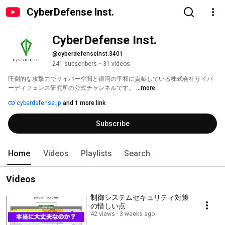
CyberDefense Inst.
CyberDefense Inst.
@cyberdefenseinst.3401
241 subscribers
•
31 videos
圧倒的な攻撃力でサイバー空間と銀河の平和に貢献している株式会社サイバ
ーディフェンス研究所の公式チャンネルです。 
...more
cyberdefense.jp
and 1 more link
Subscribe
Home
Videos
Playlists
Search
Videos
制御システムセキュリティ対策
の惜しい点
42 views
3 weeks ago