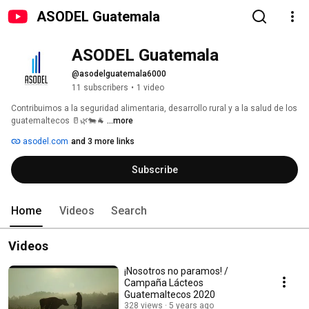
ASODEL Guatemala
ASODEL Guatemala
@asodelguatemala6000
11 subscribers
•
1 video
Contribuimos a la seguridad alimentaria, desarrollo rural y a la salud de los 
guatemaltecos 🥛🌿🐄🐐 
...more
asodel.com
and 3 more links
Subscribe
Home
Videos
Search
Videos
¡Nosotros no paramos! /
Campaña Lácteos
Guatemaltecos 2020
328 views
5 years ago