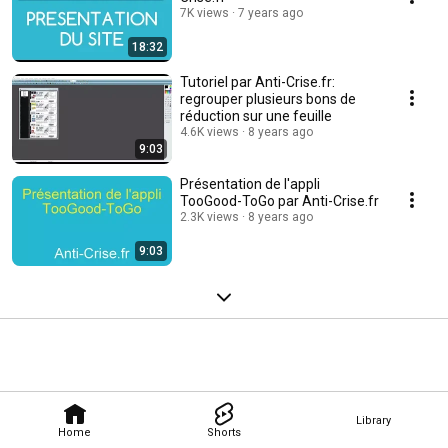
7K views
7 years ago
18:32
Tutoriel par Anti-Crise.fr:
regrouper plusieurs bons de
réduction sur une feuille
4.6K views
8 years ago
9:03
Présentation de l'appli
TooGood-ToGo par Anti-Crise.fr
2.3K views
8 years ago
9:03
Library
Home
Shorts