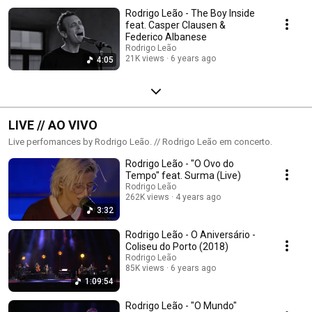
Rodrigo Leão - The Boy Inside
feat. Casper Clausen &
Federico Albanese
Rodrigo Leão
21K views
6 years ago
4:05
LIVE // AO VIVO
Live perfomances by Rodrigo Leão. // Rodrigo Leão em concerto.
Rodrigo Leão - "O Ovo do
Tempo" feat. Surma (Live)
Rodrigo Leão
262K views
4 years ago
3:32
Rodrigo Leão - O Aniversário -
Coliseu do Porto (2018)
Rodrigo Leão
85K views
6 years ago
1:09:54
Rodrigo Leão - "O Mundo"