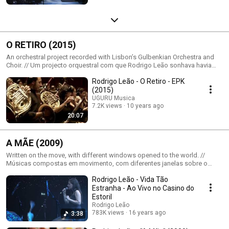
O RETIRO (2015)
An orchestral project recorded with Lisbon’s Gulbenkian Orchestra and
Choir. // Um projecto orquestral com que Rodrigo Leão sonhava havia
muito, com a Orquestra e o Coro Gulbenkian.
Rodrigo Leão - O Retiro - EPK
(2015)
UGURU Musica
7.2K views
10 years ago
20:07
A MÃE (2009)
Written on the move, with different windows opened to the world. //
Músicas compostas em movimento, com diferentes janelas sobre o
mundo.
Rodrigo Leão - Vida Tão
Estranha - Ao Vivo no Casino do
Estoril
Rodrigo Leão
783K views
16 years ago
3:38