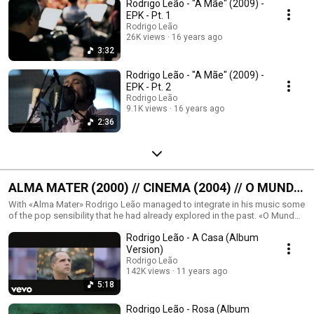
Rodrigo Leão - "A Mãe" (2009) -
EPK - Pt. 1
Rodrigo Leão
26K views
16 years ago
3:32
Rodrigo Leão - "A Mãe" (2009) -
EPK - Pt. 2
Rodrigo Leão
9.1K views
16 years ago
2:36
ALMA MATER (2000) // CINEMA (2004) // O MUNDO
(2006)
With «Alma Mater» Rodrigo Leão managed to integrate in his music some
of the pop sensibility that he had already explored in the past. «O Mundo»
is a compilation released internationally in 2006 , a review of thirteen years
Rodrigo Leão - A Casa (Album
of his work. "Cinema", released in 2004, includes collaborations with
Ryuichi Sakamoto, Beth Gibbons, Rosa Passos or, among others, Sónia
Version)
Tavares (from the Portuguese group The Gift). // Em «Alma Mater»,
Rodrigo Leão
Rodrigo Leão conseguiu a proeza de insuflar na sua música alguma da
142K views
11 years ago
dimensão pop que já tinha explorado no passado. «O Mundo» é uma
5:18
compilação lançada internacionalmente em 2006. "Cinema", lançado em
2004, inclui colaborações com Ryuichi Sakamoto, Beth Gibbons, Rosa
Rodrigo Leão - Rosa (Album