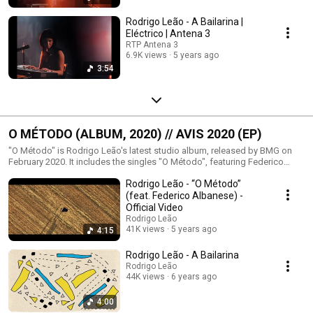
Rodrigo Leão - A Bailarina |
Eléctrico | Antena 3
RTP Antena 3
6.9K views
5 years ago
3:54
O MÉTODO (ALBUM, 2020) // AVIS 2020 (EP)
"O Método" is Rodrigo Leão's latest studio album, released by BMG on
February 2020. It includes the singles "O Método", featuring Federico
Albanese (who co-produced the album), "Boy Inside" featuring Casper
Rodrigo Leão - “O Método”
Clausen from Efterklang and "A Bailarina". "Avis 2020" is the EP that
followed, later in the year, recorded in Alentejo during lockdown.
(feat. Federico Albanese) -
Official Video
Rodrigo Leão
41K views
5 years ago
4:15
Rodrigo Leão - A Bailarina
Rodrigo Leão
44K views
6 years ago
4:00