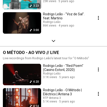
23K views
5 years ago
3:23
Rodrigo Leão - "Voz de Sal".
feat. Martirio
Rodrigo Leão
86K views
4 years ago
3:00
O MÉTODO - AO VIVO // LIVE
Live recordings from Rodrigo Leão's latest tour for "O Método"
Rodrigo Leão - "Red Poem"
(Casino Estoril, 2020)
Rodrigo Leão
3.1K views
5 years ago
4:20
Rodrigo Leão - O Método |
Eléctrico | Antena 3
RTP Antena 3
5.1K views
5 years ago
4:14