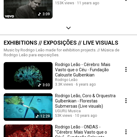
153K views
11 years ago
3:09
EXHIBITIONS // EXPOSIÇÕES // LIVE VISUALS
Music by Rodrigo Leão made for exhibition projects. // Música de
Rodrigo Leão para exposições.
Rodrigo Leão - Cérebro: Mais
Vasto que o Céu - Fundação
Calouste Gulbenkian
Rodrigo Leão
3.3K views
6 years ago
3:03
Rodrigo Leão, Coro & Orquestra
Gulbenkian - Florestas
Submersas (Live visuals)
UGURU Musica
53K views
10 years ago
12:29
Rodrigo Leão - ONDAS -
"Cérebro: Mais Vasto que o