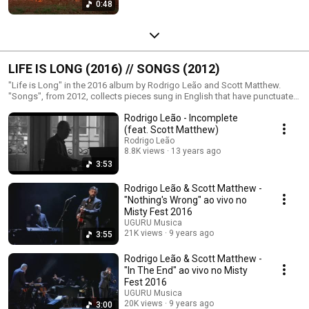
0:48
LIFE IS LONG (2016) // SONGS (2012)
"Life is Long" in the 2016 album by Rodrigo Leão and Scott Matthew.
"Songs", from 2012, collects pieces sung in English that have punctuated
Rodrigo Leão’s discography since Cinema. // "Life is Long" é o disco de
Rodrigo Leão - Incomplete
Rodrigo Leão e Scott Matthew lançado em 2016. "Songs", de 2012" reúne
canções cantadas em inglês que desde Cinema têm pontuado a
(feat. Scott Matthew)
discografia de Rodrigo Leão.
Rodrigo Leão
8.8K views
13 years ago
3:53
Rodrigo Leão & Scott Matthew -
"Nothing's Wrong" ao vivo no
Misty Fest 2016
UGURU Musica
21K views
9 years ago
3:55
Rodrigo Leão & Scott Matthew -
"In The End" ao vivo no Misty
Fest 2016
UGURU Musica
20K views
9 years ago
3:00