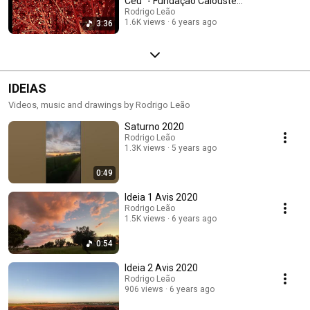
Céu" - Fundação Calouste
Gulbenkian
Rodrigo Leão
1.6K views
6 years ago
3:36
IDEIAS
Videos, music and drawings by Rodrigo Leão
Saturno 2020
Rodrigo Leão
1.3K views
5 years ago
0:49
Ideia 1 Avis 2020
Rodrigo Leão
1.5K views
6 years ago
0:54
Ideia 2 Avis 2020
Rodrigo Leão
906 views
6 years ago