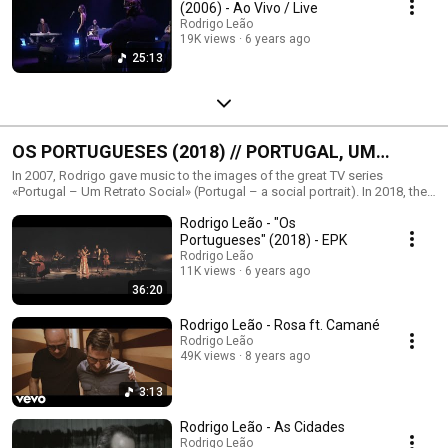
(2006) - Ao Vivo / Live
Rodrigo Leão
19K views
6 years ago
25:13
OS PORTUGUESES (2018) // PORTUGAL, UM
RETRATO SOCIAL (2007)
In 2007, Rodrigo gave music to the images of the great TV series
«Portugal – Um Retrato Social» (Portugal – a social portrait). In 2018, the
soundtrack was reissued as "Os Portugueses", with additional songs. //
Rodrigo Leão - "Os
Em 2007, Rodrigo deu música às imagens da excelente série de televisão
«Portugal – Um Retrato Social». Em 2018, a banda sonora foi reeditada
Portugueses" (2018) - EPK
enquanto "Os Portugueses", com temas inéditos.
Rodrigo Leão
11K views
6 years ago
36:20
Rodrigo Leão - Rosa ft. Camané
Rodrigo Leão
49K views
8 years ago
3:13
Rodrigo Leão - As Cidades
Rodrigo Leão