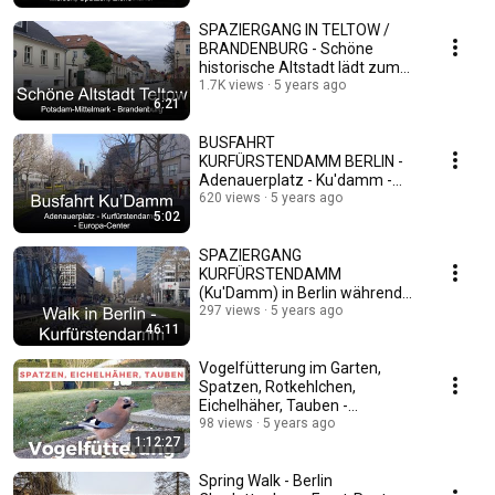
SPAZIERGANG IN TELTOW /
BRANDENBURG - Schöne
historische Altstadt lädt zum
Flanieren ein
1.7K views
5 years ago
6:21
BUSFAHRT
KURFÜRSTENDAMM BERLIN -
Adenauerplatz - Ku'damm -
Europa-Center
620 views
5 years ago
5:02
SPAZIERGANG
KURFÜRSTENDAMM
(Ku'Damm) in Berlin während
der Covid-Pandemie und zu
297 views
5 years ago
46:11
Ostern
Vogelfütterung im Garten,
Spatzen, Rotkehlchen,
Eichelhäher, Tauben -
Katzenkino (bird feeding)
98 views
5 years ago
1:12:27
Spring Walk - Berlin