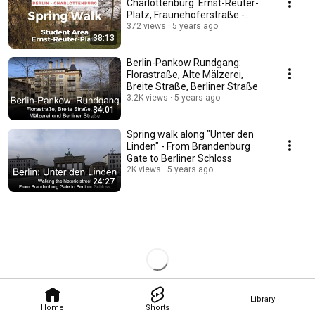
Charlottenburg: Ernst-Reuter-
Platz, Fraunehoferstraße -
Otto-Suhr-Allee
372 views
5 years ago
38:13
Berlin-Pankow Rundgang:
Florastraße, Alte Mälzerei,
Breite Straße, Berliner Straße
3.2K views
5 years ago
34:01
Spring walk along "Unter den
Linden" - From Brandenburg
Gate to Berliner Schloss
2K views
5 years ago
24:27
Library
Home
Shorts