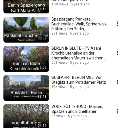
Straußberger Platz
1.3K views
5 years ago
16:16
Spaziergang Panketal,
Buchenallee, Walk, Spring walk,
Frühling, bei Berlin,
Brandenburg
231 views
5 years ago
30:57
BERLIN IN BLÜTE - TV Asahi
Kirschblütenallee an der
ehemaligen Mauer zwischen
Berlin und Teltow
501 views
5 years ago
3:53
BUSFAHRT BERLIN M85: Von
Steglitz zum Potsdamer Platz
17K views
5 years ago
33:48
VOGELFÜTTERUNG - Meisen,
Spatzen und Eichelhäher
86 views
5 years ago
1:04:54