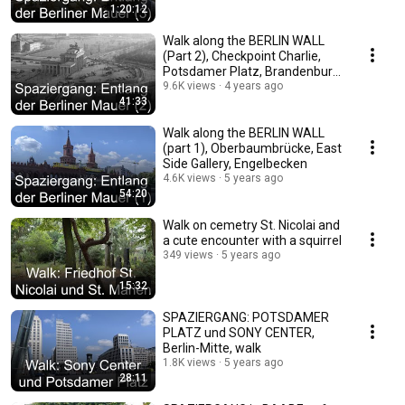
1:20:12
Walk along the BERLIN WALL
(Part 2), Checkpoint Charlie,
Potsdamer Platz, Brandenburg
Gate
9.6K views
4 years ago
41:33
Walk along the BERLIN WALL
(part 1), Oberbaumbrücke, East
Side Gallery, Engelbecken
4.6K views
5 years ago
54:20
Walk on cemetry St. Nicolai and
a cute encounter with a squirrel
349 views
5 years ago
15:32
SPAZIERGANG: POTSDAMER
PLATZ und SONY CENTER,
Berlin-Mitte, walk
1.8K views
5 years ago
28:11