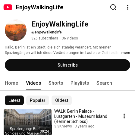
EnjoyWalkingLife
EnjoyWalkingLife
@enjoywalkinglife
326 subscribers
•
36 videos
Hallo, Berlin ist ein Stadt, die sich ständig verändert. Mit meinen 
Spaziergängen will ich diese Veränderungen im Laufe der Zeit festhalten 
...more
und mit euch zusammen unbekannte Ecken von Berlin entdecken. Und 
gerade jetzt, wo viele nicht reisen können, ist dies eine Möglichkeit, eine 
Subscribe
Stadt "wie live" zu erleben. 
Home
Videos
Shorts
Playlists
Search
Latest
Popular
Oldest
WALK: Berlin Palace -
Lustgarten - Museum Island
(Berliner Schloss)
3.3K views
3 years ago
30:24