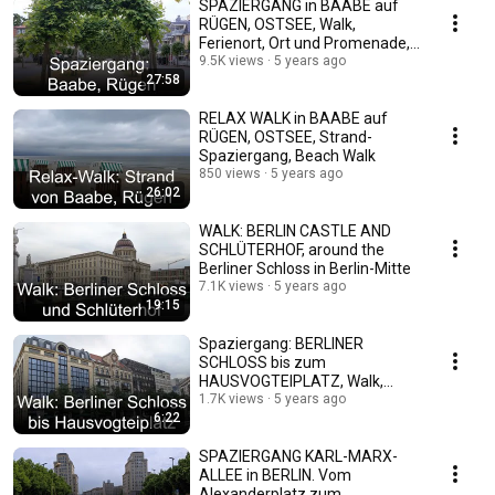
SPAZIERGANG in BAABE auf
RÜGEN, OSTSEE, Walk,
Ferienort, Ort und Promenade,
Rasender Roland
9.5K views
5 years ago
27:58
RELAX WALK in BAABE auf
RÜGEN, OSTSEE, Strand-
Spaziergang, Beach Walk
850 views
5 years ago
26:02
WALK: BERLIN CASTLE AND
SCHLÜTERHOF, around the
Berliner Schloss in Berlin-Mitte
7.1K views
5 years ago
19:15
Spaziergang: BERLINER
SCHLOSS bis zum
HAUSVOGTEIPLATZ, Walk,
Schloss, Auswärtiges Amt
1.7K views
5 years ago
6:22
SPAZIERGANG KARL-MARX-
ALLEE in BERLIN. Vom
Alexanderplatz zum