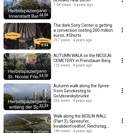
BERNAU near Berlin
1.5K views
4 years ago
24:06
The dark Sony Center is getting
a conversion costing 200 million
euros, #Shorts
257 views
4 years ago
0:54
AUTUMN WALK on the NICOLAI
CEMETERY in Prenzlauer Berg
120 views
4 years ago
13:10
Autumn walk along the Spree:
from Gerickesteg to
Gotzkowskybrücke
256 views
4 years ago
32:33
Walk along the BERLIN WALL
(Part 3), Spreeufer,
Invalidenfriedhof, Reichstag,
Bernauer Straße
18K views
4 years ago