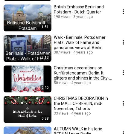
British Embassy Berlin and
Potsdam - Dutch Quarter
198 views
3 years ago
1:51
Walk - Berlinale, Potsdamer
Platz, Walk of Fame and
panoramic views of Berlin
387 views
4 years ago
28:13
Christmas decorations on
Kurfürstendamm, Berlin. It
glitters and shines in the City-
West
50 views
4 years ago
2:32
CHRISTMAS DECORATION in
the MALL OF BERLIN, mid-
November, #shorts
33 views
4 years ago
0:38
AUTUMN WALK in historic