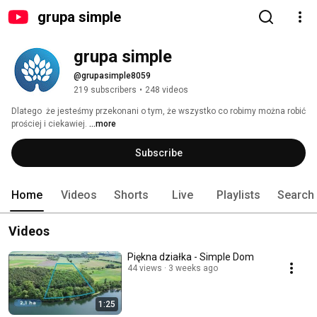
grupa simple
grupa simple
@grupasimple8059
219 subscribers
•
248 videos
Dlatego  że jesteśmy przekonani o tym, że wszystko co robimy można robić 
prościej i ciekawiej. 
...more
Subscribe
Home
Videos
Shorts
Live
Playlists
Search
Videos
Piękna działka - Simple Dom
44 views
3 weeks ago
1:25