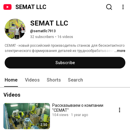
SEMAT LLC
SEMAT LLC
@sematllc7913
32 subscribers
•
16 videos
СЕМАТ - новый российский производитель станков для бесконтактного 
электрического формирования деталей из труднообрабатываемых 
...more
металлических сплавов: 
Subscribe
Home
Videos
Shorts
Search
Videos
Рассказываем о компании
"СЕМАТ"
104 views
1 year ago
2:50