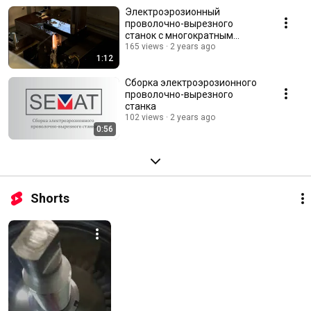
Электроэрозионный
проволочно-вырезного
станок с многократным
использованием
165 views
2 years ago
1:12
молибденовой проволоки
Сборка электроэрозионного
проволочно-вырезного
станка
102 views
2 years ago
0:56
Shorts