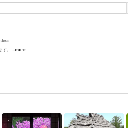
ideos
ます。 
...more