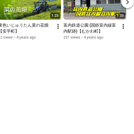
1:25
1:30
黄色いじゅうたん菜の花畑
富内鉄道公園 (国鉄富内線富
【安平町】
内駅跡)【むかわ町】
72 views
•
4 years ago
251 views
•
4 years ago