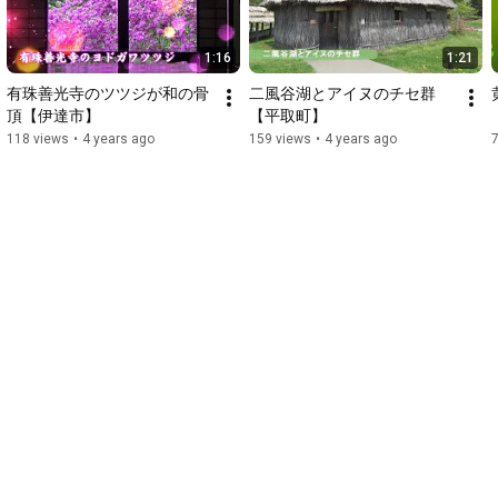
1:16
1:21
有珠善光寺のツツジが和の骨
二風谷湖とアイヌのチセ群
頂【伊達市】
【平取町】
118 views
•
4 years ago
159 views
•
4 years ago