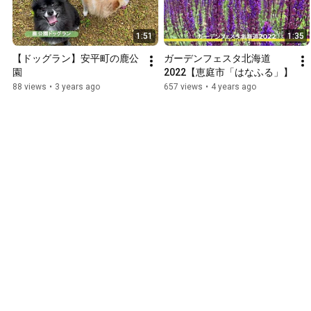
1:51
1:35
【ドッグラン】安平町の鹿公
ガーデンフェスタ北海道
園
2022【恵庭市「はなふる」】
88 views
•
3 years ago
657 views
•
4 years ago