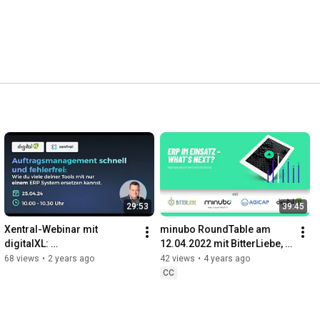
29:53
39:45
Xentral-Webinar mit 
minubo RoundTable am 
digitalXL: 
12.04.2022 mit BitterLiebe, 
Auftragsmanagement 
AGICAP, minubo und 
68 views
•
2 years ago
42 views
•
4 years ago
schnell fehlerfrei
digitalXL
CC