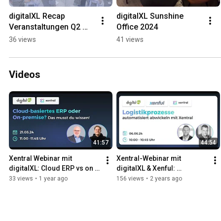
digitalXL Recap 
digitalXL Sunshine 
Veranstaltungen Q2 
Office 2024
2025
36 views
41 views
Videos
41:57
44:54
Xentral Webinar mit 
Xentral-Webinar mit 
digitalXL: Cloud ERP vs on 
digitalXL & Xenful: 
premise Lösung
Logistikprozesse 
33 views
•
1 year ago
156 views
•
2 years ago
automatisiert abwickeln mit 
Xentral