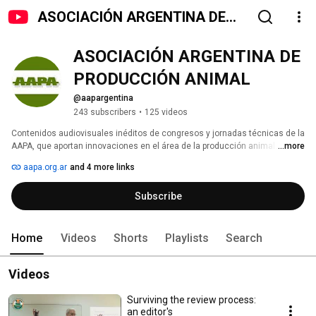
ASOCIACIÓN ARGENTINA DE
PRODUCCIÓN ANIMAL
ASOCIACIÓN ARGENTINA DE 
PRODUCCIÓN ANIMAL
@aapargentina
243 subscribers
•
125 videos
Contenidos audiovisuales inéditos de congresos y jornadas técnicas de la 
AAPA, que aportan innovaciones en el área de la producción animal. No te 
...more
olvides de hacer clic en la campanita para que te lleguen todas las 
aapa.org.ar
and 4 more links
novedades 
Subscribe
Home
Videos
Shorts
Playlists
Search
Videos
Surviving the review process:
an editor's