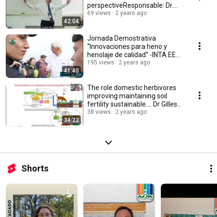
perspectiveResponsable: Dr.
James SARTIN (ASAS, USA)
69 views
2 years ago
42:04
Jornada Demostrativa
“Innovaciones para heno y
henolaje de calidad” -INTA EEA
Pergamino, Bs. As.
195 views
2 years ago
41:40
The role domestic herbivores
improving maintaining soil
fertility sustainable.... Dr Gilles
LEMAIRE
38 views
2 years ago
34:22
Shorts