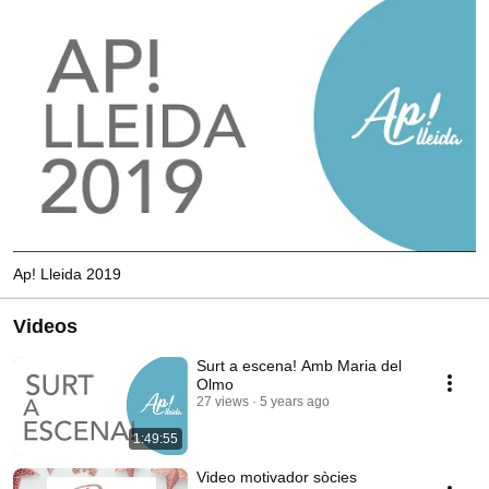
Ap! Lleida 2019
Videos
Surt a escena! Amb Maria del
Olmo
27 views
5 years ago
1:49:55
Video motivador sòcies