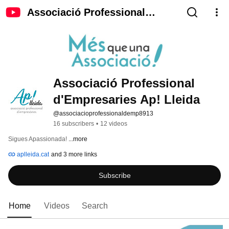
Associació Professional
d'Empresaries Ap! Lleida
Associació Professional 
d'Empresaries Ap! Lleida
@associacioprofessionaldemp8913
16 subscribers
•
12 videos
Sigues Apassionada! 
...more
aplleida.cat
and 3 more links
Subscribe
Home
Videos
Search