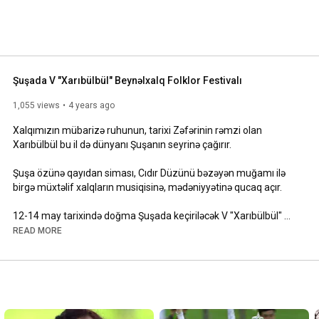
Şuşada V "Xarıbülbül" Beynəlxalq Folklor Festivalı
1,055 views
4 years ago
Xalqımızın mübarizə ruhunun, tarixi Zəfərinin rəmzi olan 
Xarıbülbül bu il də dünyanı Şuşanın seyrinə çağırır.

Şuşa özünə qayıdan siması, Cıdır Düzünü bəzəyən muğamı ilə 
birgə müxtəlif xalqların musiqisinə, mədəniyyətinə qucaq açır. 

12-14 may tarixində doğma Şuşada keçiriləcək V "Xarıbülbül" 
Beynəlxalq Folklor Festivalında 10 xarici ölkədən müxtəlif folklor 
READ MORE
üslublarında çıxış edən musiqiçilər, rəqs kollektivləri, həmçinin, 
Azərbaycanın müxtəlif regionlarından olan folklor qrupları 
doğma Şuşanı öz musiqi töhfələri ilə salamlayacaqlar.

#Azərbaycan
#Şuşa
#XarıbülbülFestivalı
#mədəniyyət
#folklor
#festival