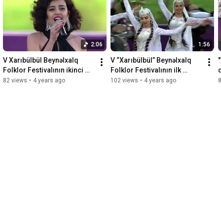
2:06
1:56
V Xarıbülbül Beynəlxalq 
V “Xarıbülbül” Beynəlxalq 
Folklor Festivalının ikinci 
Folklor Festivalının ilk 
günün icmalı
gününün icmalı
82 views
•
4 years ago
102 views
•
4 years ago