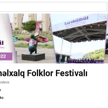
əlxalq Folklor Festivalı
videos
e
nks