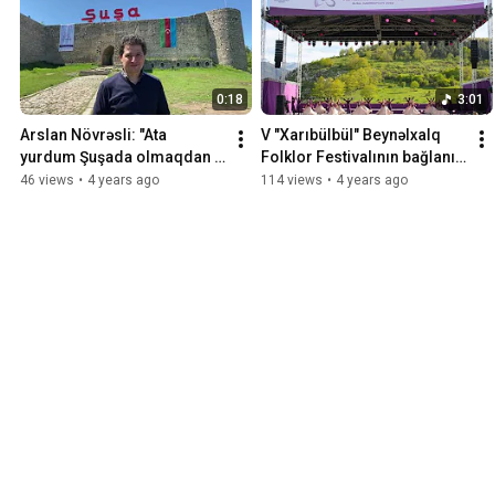
0:18
3:01
Arslan Növrəsli: "Ata 
V "Xarıbülbül" Beynəlxalq 
yurdum Şuşada olmaqdan 
Folklor Festivalının bağlanış 
çox xoşbəxtəm!"
gününün icmalı
46 views
•
4 years ago
114 views
•
4 years ago