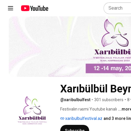
Xarıbülbül Beyn
@xaribulbulfest
•
301 subscribers
•
8 
Festivalın rəsmi Youtube kanalı 
...mor
xaribulbulfestival.az
and 3 more li
Subscribe