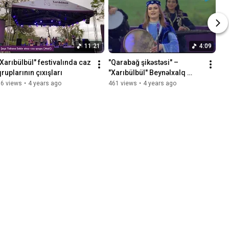
11:21
4:09
"Xarıbülbül" festivalında caz 
"Qarabağ şikəstəsi" – 
qruplarının çıxışları
"Xarıbülbül" Beynəlxalq 
Folklor Festivalı
86 views
•
4 years ago
461 views
•
4 years ago