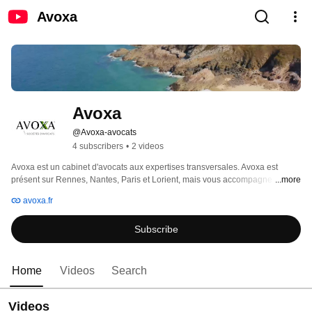
Avoxa
Avoxa
@Avoxa-avocats
4 subscribers
•
2 videos
Avoxa est un cabinet d'avocats aux expertises transversales. Avoxa est 
présent sur Rennes, Nantes, Paris et Lorient, mais vous accompagne 
...more
également ailleurs en France et à l'international.  Avoxa a été fondé en 2007. 
avoxa.fr
Le cabinet a 8 pôles de compétences, parmi lesquelles le droit des affaires, 
le droit fiscal, le droit de la propriété intellectuelle, le droit du travail, le droit 
Subscribe
des sociétés, le droit public, et le droit privé et patrimonial. 
Home
Videos
Search
Videos