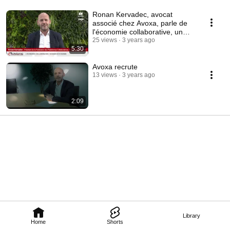
Ronan Kervadec, avocat
associé chez Avoxa, parle de
l'économie collaborative, un
marché d'avenir.
25 views
3 years ago
5:30
Avoxa recrute
13 views
3 years ago
2:09
Library
Home
Shorts