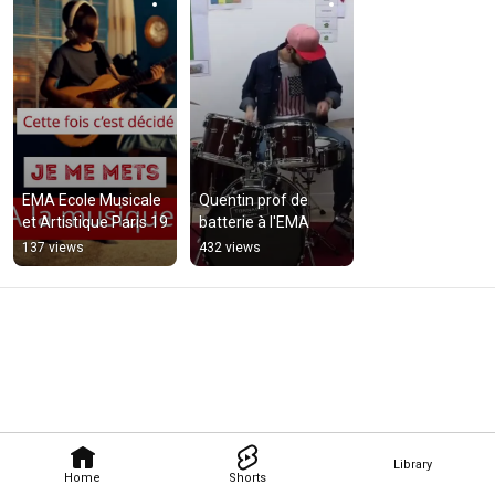
EMA Ecole Musicale 
Quentin prof de 
et Artistique Paris 19
batterie à l'EMA
137 views
432 views
Library
Home
Shorts