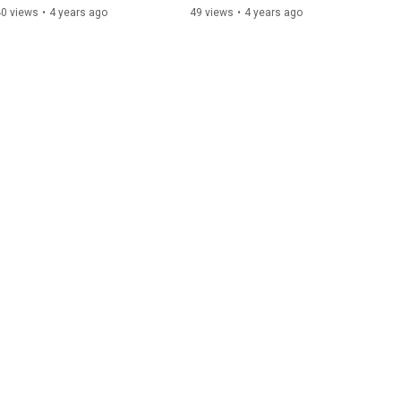
画
40 views
•
4 years ago
49 views
•
4 years ago