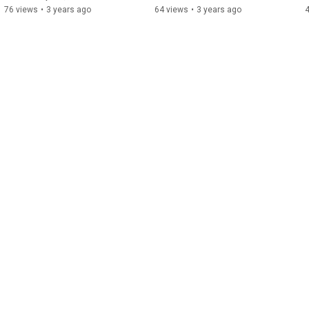
「ハウスクリーニングのプロ集団」です。

浄
専門店】ハウスエイト
76 views
•
3 years ago
64 views
•
3 years ago
エアコン洗浄や水回りのお掃除、引越し前の家全体の清掃な
ど、お掃除の事ならお任せください。

追加料金もなく、お客様一人一人に合ったお得なクリーニング
プランをご提案しており、リーズナブルな料金でプロの掃除を
行えます。

【洗剤にこだわります】

ハウスエイトでは洗剤にこだわっています。強力な洗剤は使用
しないので素材を傷めづらく、小さなお子様がいるご家庭でも
安心してご依頼いただけます。神奈川県内であれば出張費お見
積り無料！お客様から感謝の声を多数頂いております。

神奈川県のお掃除専門店「ハウスエイト」が提供する、ワンラ
ンク上のハウスクリーニングサービスをぜひ体感なさってくだ
さい。

#ハウスクリーニング
#エアコンクリーニング
#エアコン掃除
#清掃
#掃除
#洗剤
#横浜
#横浜市
#神奈川
#神奈川県
https://www.house888.biz/