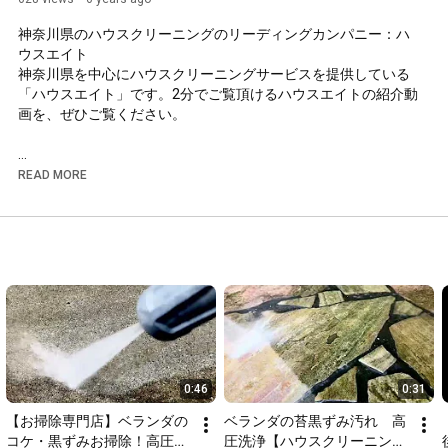
神奈川県のハウスクリーニングのリーディングカンパニー：ハ
ウスエイト

神奈川県を中心にハウスクリーニングサービスを提供している
「ハウスエイト」です。2分でご覧頂けるハウスエイトの紹介動
画を、ぜひご覧ください。 

【ハウスクリーニングを依頼しようとしているあなたへ】

READ MORE
「ハウスクリーニングはどこにお願いしても同じだ」と思って
いませんか？実は、お掃除は業者により仕上がりや料金が大き
く変わります。

求められているのは、安心できるお掃除会社ではないでしょう
か。安心できるお掃除業者なら、次のようなトラブルになる心
配がありません。

追加料金を取られた

全然キレイにならなかった

故障したのに補償してもらえなかった

高額な商品の勧誘をされた

0:46
0:31
【お掃除専門店】ベランダの
ベランダの苔黒ずみ汚れ　高
ハウスエイトは、神奈川県全域でお掃除サービスをしている
コケ・黒ずみお掃除！高圧洗
圧洗浄【ハウスクリーニング