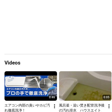
Videos
0:46
0:05
エアコン内部の臭いやカビ汚
風呂釜・追い焚き配管洗浄後
れ徹底洗浄！
の汚れ排水　ハウスエイト