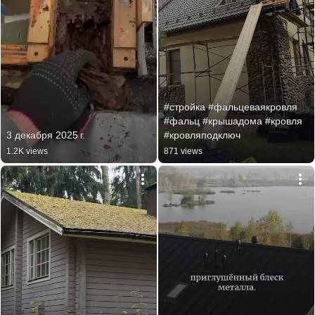
#стройка #фальцеваякровля 
#фальц #крышадома #кровля 
3 декабря 2025 г.
#кровляподключ
1.2K views
871 views