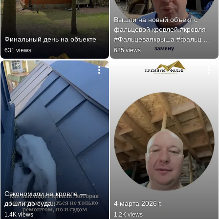
Вышли на новый объект с 
фальцевой кровлей.#кровля 
Финальный день на объекте
#Фальцеваякрыша #фальц 
#стройка #фальцеваякровля
631 views
685 views
Сэкономили на кровле — 
дошли до суда..
4 марта 2026 г.
1.4K views
1.2K views