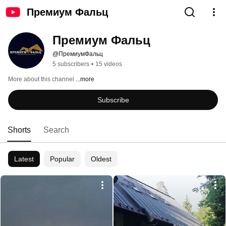
Премиум Фальц
Премиум Фальц
@ПремиумФальц
5 subscribers
•
15 videos
More about this channel
...more
Subscribe
Shorts
Search
Latest
Popular
Oldest