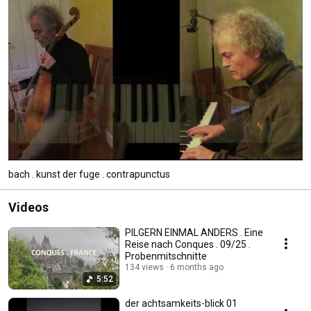
bach . kunst der fuge . contrapunctus
Videos
PILGERN EINMAL ANDERS . Eine
Reise nach Conques . 09/25 .
Probenmitschnitte
134 views
6 months ago
5:52
der achtsamkeits-blick 01