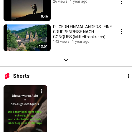
26 views
1 year ago
0:46
PILGERN EINMAL ANDERS . EINE
GRUPPENREISE NACH
CONQUES (Mittelfrankreich)
06.-11.09.2025
142 views
1 year ago
13:51
Shorts