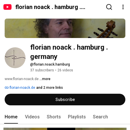
florian noack . hamburg .
germany
florian noack . hamburg . 
germany
@florian.noack.hamburg
37 subscribers
•
26 videos
www.florian-noack.de 
...more
florian-noack.de
and 2 more links
Subscribe
Home
Videos
Shorts
Playlists
Search