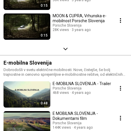
30K views
3 years ago
0:15
MOON & CUPRA, Vrhunska e-
mobilnost Porsche Slovenija
Porsche Slovenija
28K views
3 years ago
0:15
E-mobilna Slovenija
Dobrodošli v svetu električne mobilnosti. Nove, čistejše, še bolj
trajnostne in cenovno sprejemljive e-mobilnostne rešitve, od električnih
vozil do njihove souporabe, prinašajo priložnosti za vse: za zasebne
E-MOBILNA SLOVENIJA - Trailer
uporabnike, podjetja – in tudi za občine. Elektrika je izbira za prihodnost.
Porsche Slovenija
468 views
4 years ago
0:48
E MOBILNA SLOVENIJA -
Dokumentarni film
Porsche Slovenija
144K views
4 years ago