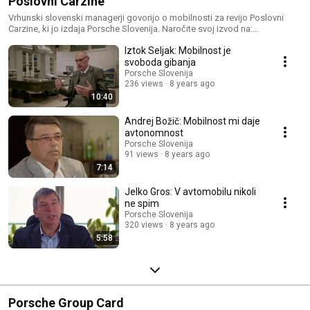
Poslovni Carzine
Vrhunski slovenski managerji govorijo o mobilnosti za revijo Poslovni
Carzine, ki jo izdaja Porsche Slovenija. Naročite svoj izvod na:
http://poslo.si/svet-poslovne-mobilnosti/revija-poslovni-carzine
Iztok Seljak: Mobilnost je
svoboda gibanja
Porsche Slovenija
236 views
8 years ago
10:40
Andrej Božič: Mobilnost mi daje
avtonomnost
Porsche Slovenija
91 views
8 years ago
7:14
Jelko Gros: V avtomobilu nikoli
ne spim
Porsche Slovenija
320 views
8 years ago
5:58
Porsche Group Card