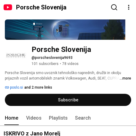
Porsche Slovenija
Porsche Slovenija
@porscheslovenija9693
101 subscribers
•
78 videos
Porsche Slovenija smo uvoznik tehnološko naprednih, družbi in okolju 
prijaznih vozil avtomobilskih znamk Volkswagen, Audi, SEAT, CUPRA, 
...more
ŠKODA in Volkswagen Gospodarska vozila, ki jih prodajamo v dobro 
poslo.si
and 2 more links
razvejeni lastni prodajni mreži. Kot celostni ponudnik E-MOBILNOSTI vam 
omogočamo široko izbiro e-vozil, polnilnih postaj, sončnih elektrarn, 
Subscribe
hranilnikov električne energije in energetskega upravljanja za vašo 
energetsko samooskrbo, skupaj s svetovanjem, načrtovanjem in montažo. 
Home
Videos
Playlists
Search
ISKRIVO z Jano Morelj