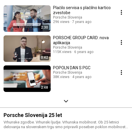
Plačilo servisa s plačilno kartico
zvestobe
Porsche Slovenija
296 views
7 years ago
2:30
PORSCHE GROUP CARD: nova
aplikacija
Porsche Slovenija
115K views
6 years ago
0:42
POPOLN DAN S PGC
Porsche Slovenija
38K views
4 years ago
2:48
Porsche Slovenija 25 let
Vrhunske zgodbe. Vrhunski ljudje. Vrhunska mobilnost. Ob 25 letnici
delovanja na slovenskem trgu smo pripravili poseben poklon mobilnosti -
gonilu našega posla. Več: http://poslo.si/25let