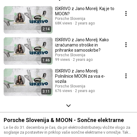
ISKRIVO z Jano Morelj: Kaj je to
MOON?
Porsche Slovenija
68K views
2 years ago
2:14
ISKRIVO z Jano Morelj: Kako
izračunamo stroške in
prihranke samooskrbe?
Porsche Slovenija
99 views
2 years ago
1:46
ISKRIVO z Jano Morelj:
Polnilnice MOON za vsa e-
vozila
Porsche Slovenija
676 views
2 years ago
3:11
Porsche Slovenija & MOON - Sončne elektrarne
Le še do 31. decembra je čas, da pri elektrodistributerju vložite vlogo za
soglasje za postavitev in priklop vaše sončne elektrarne v omrežje. Tako