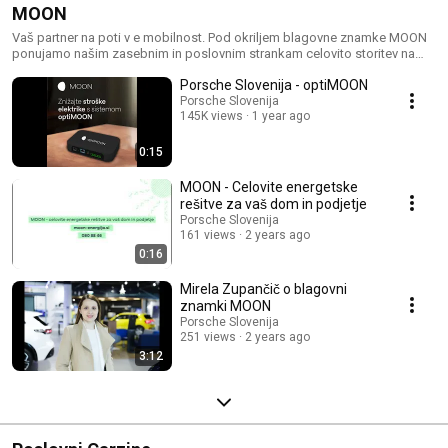
MOON
Vaš partner na poti v e mobilnost. Pod okriljem blagovne znamke MOON
ponujamo našim zasebnim in poslovnim strankam celovito storitev na
enem mestu: strokovno svetovanje, načrtovanje, montažo in servis ter
Porsche Slovenija - optiMOON
vzdrževanje vseh potrebnih tehnoloških rešitev.
Porsche Slovenija
145K views
1 year ago
0:15
MOON - Celovite energetske
rešitve za vaš dom in podjetje
Porsche Slovenija
161 views
2 years ago
0:16
Mirela Zupančič o blagovni
znamki MOON
Porsche Slovenija
251 views
2 years ago
3:12