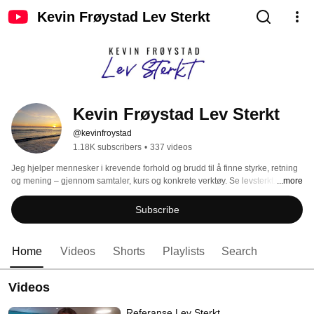
Kevin Frøystad Lev Sterkt
Kevin Frøystad Lev Sterkt 
@kevinfroystad
1.18K subscribers
•
337 videos
Jeg hjelper mennesker i krevende forhold og brudd til å finne styrke, retning 
og mening – gjennom samtaler, kurs og konkrete verktøy. Se levsterkt.no for 
...more
mer info. 
Subscribe
Home
Videos
Shorts
Playlists
Search
Videos
Referanse Lev Sterkt