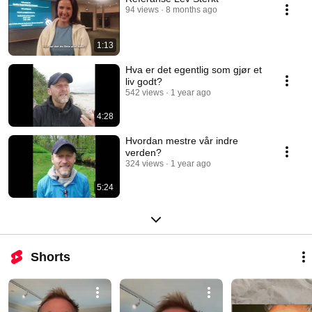
94 views
8 months ago
1:13
Hva er det egentlig som gjør et
liv godt?
542 views
1 year ago
4:28
Hvordan mestre vår indre
verden?
324 views
1 year ago
5:24
Shorts