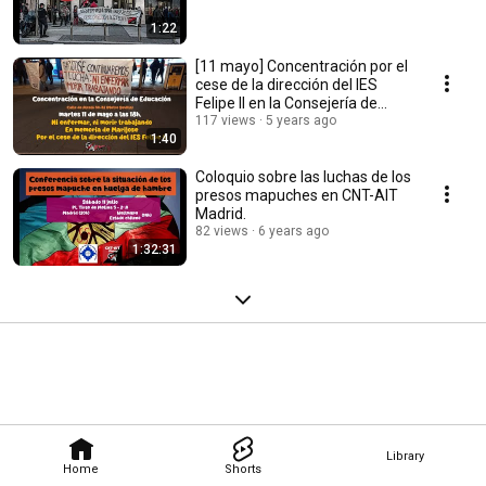
1:22
[11 mayo] Concentración por el
cese de la dirección del IES
Felipe II en la Consejería de
Educación
117 views
5 years ago
1:40
Coloquio sobre las luchas de los
presos mapuches en CNT-AIT
Madrid.
82 views
6 years ago
1:32:31
Library
Home
Shorts