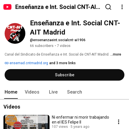
Enseñanza e Int. Social CNT-AIT
Madrid
Enseñanza e Int. Social CNT-
AIT Madrid
@ensenanzaeint.socialcnt-ai1906
66 subscribers
•
7 videos
Canal del Sindicato de Enseñanza e Int. Social de CNT-AIT Madrid. 
...more
ensemad.cntmadrid.org
and 3 more links
Subscribe
Home
Videos
Live
Search
Videos
Ni enfermar ni morir trabajando
en el IES Felipe II
107 views
5 years ago