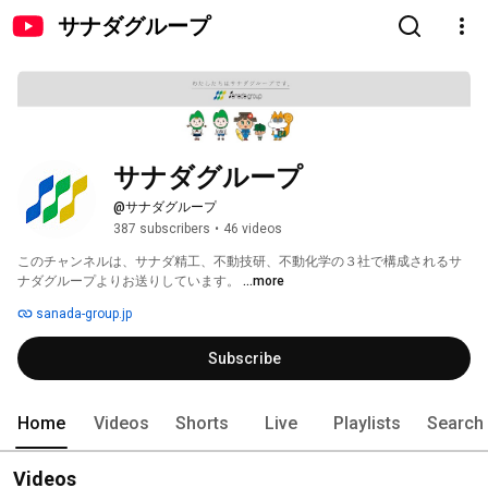
サナダグループ
サナダグループ
@サナダグループ
387 subscribers
•
46 videos
このチャンネルは、サナダ精工、不動技研、不動化学の３社で構成されるサ
ナダグループよりお送りしています。 
...more
sanada-group.jp
Subscribe
Home
Videos
Shorts
Live
Playlists
Search
Videos