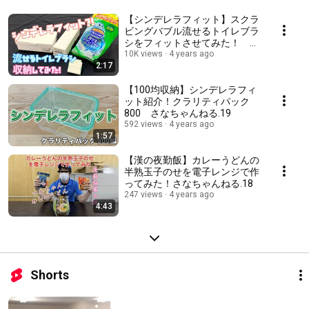
【シンデレラフィット】スクラ
ビングバブル流せるトイレブラ
シをフィットさせてみた！ さ
なちゃんねる.20
10K views
4 years ago
2:17
【100均収納】シンデレラフィ
ット紹介！クラリティパック
800 さなちゃんねる.19
592 views
4 years ago
1:57
【漢の夜勤飯】カレーうどんの
半熟玉子のせを電子レンジで作
ってみた！さなちゃんねる.18
247 views
4 years ago
4:43
Shorts