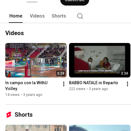
Home
Videos
Shorts
Videos
5:29
2:34
In campo con la WithU 
BABBO NATALE in Reparto
Volley
222 views
•
3 years ago
14 views
•
3 years ago
Shorts