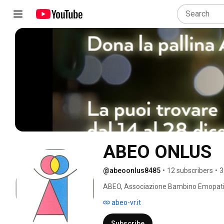
ABEO ONLUS
@abeoonlus8485
•
12 subscribers
•
3
ABEO, Associazione Bambino Emopatico
tutte le iniziative a favore del bambino
abeo-vr.it
della diagnosi precoce, del trattamento 
intesa, quest’ultima, come reinserimen
Subscribe