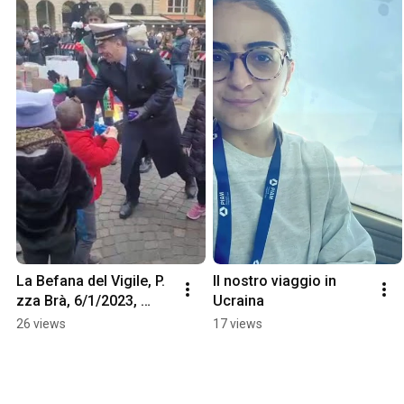
La Befana del Vigile, P. 
Il nostro viaggio in 
zza Brà, 6/1/2023, 
Ucraina
comandante Altamura
26 views
17 views