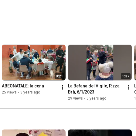
0:21
1:37
ABEONATALE: la cena
La Befana del Vigile, P.zza 
L
Brà, 6/1/2023
25 views
•
3 years ago
29 views
•
3 years ago