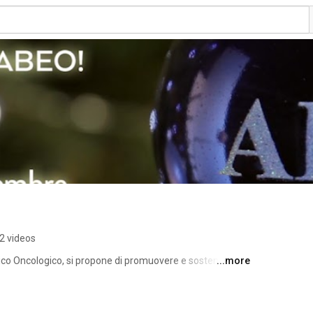
2 videos
 Oncologico, si propone di promuovere e sostenere 
...more
 emopatico oncologico sotto il profilo della prevenzione, 
ottimale, della riabilitazione e della socializzazione 
to in una vita normale. 