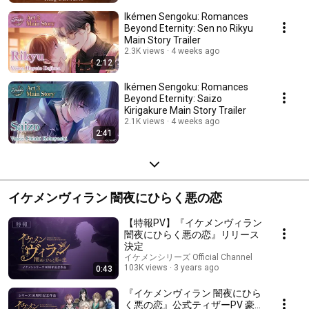
Ikémen Sengoku: Romances
Beyond Eternity: Sen no Rikyu
Main Story Trailer
2.3K views
4 weeks ago
2:12
Ikémen Sengoku: Romances
Beyond Eternity: Saizo
Kirigakure Main Story Trailer
2.1K views
4 weeks ago
2:41
イケメンヴィラン 闇夜にひらく悪の恋
【特報PV】『イケメンヴィラン
闇夜にひらく悪の恋』リリース
決定
イケメンシリーズ Official Channel
103K views
3 years ago
0:43
『イケメンヴィラン 闇夜にひら
く悪の恋』公式ティザーPV 豪