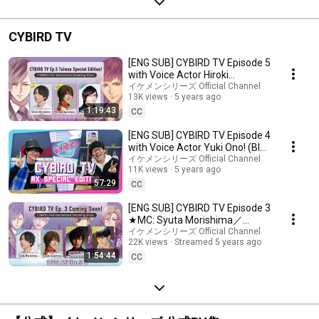
CYBIRD TV
[ENG SUB] CYBIRD TV Episode 5
with Voice Actor Hiroki
Yasumoto!
イケメンシリーズ Official Channel
13K views
5 years ago
1:19:43
CC
[ENG SUB] CYBIRD TV Episode 4
with Voice Actor Yuki Ono! (BIG
Announcement!)
イケメンシリーズ Official Channel
11K views
5 years ago
57:29
CC
[ENG SUB] CYBIRD TV Episode 3
★MC: Syuta Morishima／
Guest: Kazuki Kato,Chiharu
イケメンシリーズ Official Channel
22K views
Streamed 5 years ago
Sawashiro
1:54:44
CC