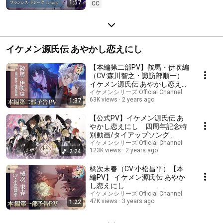
1:57
CC
イケメン源氏伝 あやかし恋えにし
【本編第二部PV】鞍馬・伊吹編
（CV:森川智之・諏訪部順一）
イケメン源氏伝 あやかし恋えに
し
イケメンシリーズ Official Channel
63K views
2 years ago
1:37
【公式PV】イケメン源氏伝 あ
やかし恋えにし 四周年記念特
別動画/タイアップソング
「殻」:Wakana
イケメンシリーズ Official Channel
123K views
2 years ago
2:24
橘次末春（CV:小松昌平）【本
編PV】 イケメン源氏伝 あやか
し恋えにし
イケメンシリーズ Official Channel
47K views
3 years ago
1:22