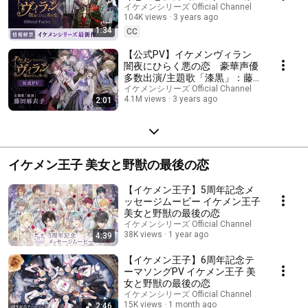
華声優多数出演
イケメンシリーズ Official Channel
104K views
3 years ago
1:34
CC
【公式PV】イケメンヴィラン
闇夜にひらく悪の恋 豪華声優
多数出演/主題歌「漆黒」：藤
田麻衣子
イケメンシリーズ Official Channel
4.1M views
3 years ago
2:01
イケメン王子 美女と野獣の最後の恋
【イケメン王子】5周年記念メ
ッセージムービー イケメン王子
美女と野獣の最後の恋
イケメンシリーズ Official Channel
38K views
1 year ago
4:39
【イケメン王子】6周年記念テ
ーマソングPV イケメン王子 美
女と野獣の最後の恋
イケメンシリーズ Official Channel
15K views
1 month ago
2:46