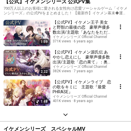
【公式】イケメンシリーズ 公式PV集
700万人以上のお客様に愛される女性向け恋愛ソーシャルゲーム「イケメ
ンシリーズ」の公式PVをまとめました！ 【最新作】イケメン幕末◆運命
の恋を筆頭にイケメン王宮◆真夜中のシンデレラ、新章イケメン大奥◆禁
【公式PV】イケメン王子 美女
じられた恋、イケメン夜曲◆ロミオと秘密のジュリエット、イケメン恋
戦◆平清盛の5本立てです。 ※他タイトルにつきましては現在準備中の
と野獣の最後の恋 豪華声優多
為、完成次第更新させて頂きます。
数出演/主題歌「あなたをただ
愛している」：Do As Infinity
イケメンシリーズ Official Channel
371K views
6 years ago
1:59
【公式PV】イケメン源氏伝 あ
やかし恋えにし 豪華声優多数
出演/主題歌「恋の果て」：奥
華子
イケメンシリーズ Official Channel
382K views
7 years ago
2:22
【公式PV】イケメンライブ 恋
の歌をキミに 主題歌『最愛
PHRASE』
イケメンシリーズ Official Channel
401K views
8 years ago
1:48
イケメンシリーズ スペシャルMV