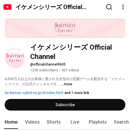
イケメンシリーズ Official
Channel
イケメンシリーズ Official 
Channel
@officialchannel9605
123K subscribers
•
467 videos
4,000万人以上のお客様に愛される女性向け恋愛ゲームを配信する「イケメン
シリーズ」の公式チャンネルです。 
...more
ikemen.cybird.ne.jp/of/index.html
and 1 more link
Subscribe
Home
Videos
Shorts
Live
Playlists
Search