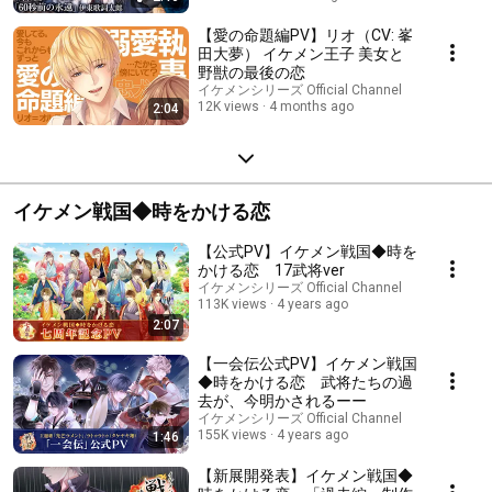
【愛の命題編PV】リオ（CV: 峯
田大夢） イケメン王子 美女と
野獣の最後の恋
イケメンシリーズ Official Channel
12K views
4 months ago
2:04
イケメン戦国◆時をかける恋
【公式PV】イケメン戦国◆時を
かける恋 17武将ver
イケメンシリーズ Official Channel
113K views
4 years ago
2:07
【一会伝公式PV】イケメン戦国
◆時をかける恋 武将たちの過
去が、今明かされるーー
イケメンシリーズ Official Channel
155K views
4 years ago
1:46
【新展開発表】イケメン戦国◆