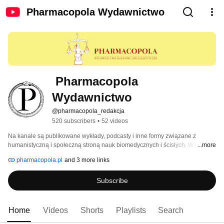
Pharmacopola Wydawnictwo
 Pharmacopola 
Wydawnictwo
@pharmacopola_redakcja
520 subscribers
•
52 videos
Na kanale są publikowane wykłady, podcasty i inne formy związane z 
humanistyczną i społeczną stroną nauk biomedycznych i ścisłych. Wśród 
...more
publikacji znajdują się te poświęcone etnobotanice i etnofarmakologii, 
pharmacopola.pl
and 3 more links
historii nauki (zwłaszcza farmacji i medycyny), ziołolecznictwu, 
farmakognozji oraz opisujące współczesne badania naukowe. 
Subscribe
Home
Videos
Shorts
Playlists
Search