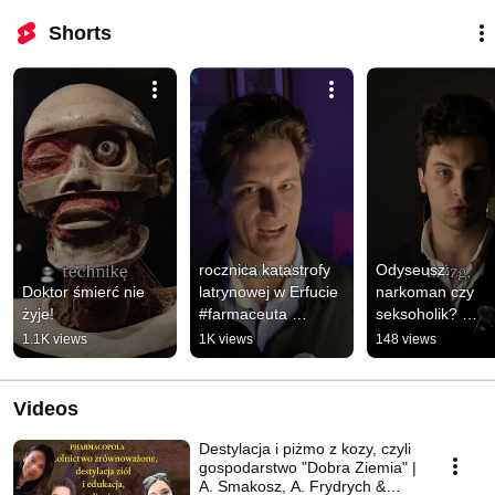
Shorts
rocznica katastrofy 
Odyseusz: 
Doktor śmierć nie 
latrynowej w Erfucie 
narkoman czy 
żyje!
#farmaceuta 
seksoholik? 
#sredniowiecze
#odyseja 
1.1K views
1K views
148 views
#farmaceuta 
#mitologiagrecka 
#morzesródziem
Videos
Destylacja i piżmo z kozy, czyli
gospodarstwo "Dobra Ziemia" |
A. Smakosz, A. Frydrych &