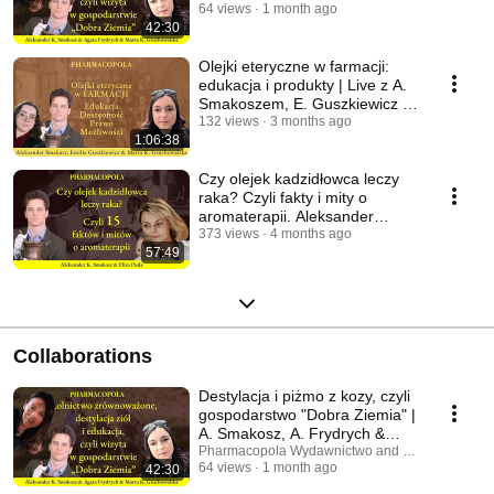
@aromarta
64 views
1 month ago
42:30
Olejki eteryczne w farmacji:
edukacja i produkty | Live z A.
Smakoszem, E. Guszkiewicz &
@aromarta
132 views
3 months ago
1:06:38
Czy olejek kadzidłowca leczy
raka? Czyli fakty i mity o
aromaterapii. Aleksander
Smakosz & E. Puda
373 views
4 months ago
57:49
Collaborations
Destylacja i piżmo z kozy, czyli
gospodarstwo "Dobra Ziemia" |
A. Smakosz, A. Frydrych &
@aromarta
Pharmacopola Wydawnictwo and Aromarta
64 views
1 month ago
42:30