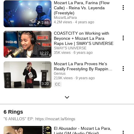
Mozart La Para, Farina (Flow
Calle) - Reina Vs. Leyenda
(Freestyle)
MozartLaPara
4.2M views
4 years ago
1:46
COASTCITY on Working with
Beyonce + Mozart La Para
Raps Live | SWAY’S UNIVERSE
SWAY'S UNIVERSE
35K views
6 years ago
32:27
Mozart La Para Proves He’s
Really Freestyling By Rapping
About Random Objects |
Genius
219K views
9 years ago
Genius Freestyle
3:20
CC
6 Rings
"6 ANILLOS" EP: https://mozart.la/6rings
El Abusador - Mozart La Para,
Light GM (Audio Oficial)