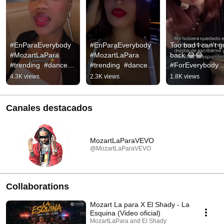
#EnParaEverybody 
#EnParaEverybody 
Too bad I can't go
#MozartLaPara 
#MozartLaPara 
back 😂😂 
#trending  #dance 
#trending  #dance 
#ForEverybody 
#humor #dancing 
#humor #dancing 
#MozartLaPara 
4.3K views
2.3K views
1.8K views
#baile
#baile
#trending #dance
#humor
Canales destacados
MozartLaParaVEVO
@MozartLaParaVEVO
Collaborations
Mozart La para X El Shady - La
Esquina (Video oficial)
MozartLaPara and El Shady