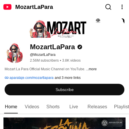
MozartLaPara
MozartLaPara
@MozartLaPara
2.56M subscribers
•
3.8K videos
Mozart La Para Official Music Channel on YouTube. 
...more
aparataje.com/mozartlapara
and 3 more links
Subscribe
Home
Videos
Shorts
Live
Releases
Playlis