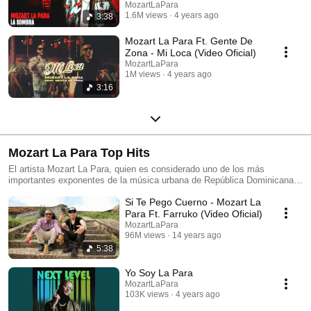
MozartLaPara
1.6M views
4 years ago
3:38
Mozart La Para Ft. Gente De
Zona - Mi Loca (Video Oficial)
MozartLaPara
1M views
4 years ago
3:16
Mozart La Para Top Hits
El artista Mozart La Para, quien es considerado uno de los más
importantes exponentes de la música urbana de República Dominicana,
estrenó “No Le Vamo’ A Bajar", una mezcla de dembow, soca y bachata,
Si Te Pego Cuerno - Mozart La
tres géneros musicales con los que se siente identificado y que quiso
combinar en este tema para darle un toque único a esta canción.
Para Ft. Farruko (Video Oficial)
MozartLaPara
96M views
14 years ago
5:38
Yo Soy La Para
MozartLaPara
103K views
4 years ago