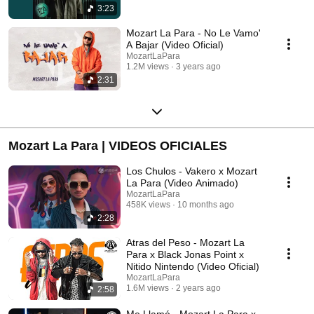
3:23
Mozart La Para - No Le Vamo'
A Bajar (Video Oficial)
MozartLaPara
1.2M views
3 years ago
2:31
Mozart La Para | VIDEOS OFICIALES
Los Chulos - Vakero x Mozart
La Para (Video Animado)
MozartLaPara
458K views
10 months ago
2:28
Atras del Peso - Mozart La
Para x Black Jonas Point x
Nitido Nintendo (Video Oficial)
MozartLaPara
1.6M views
2 years ago
2:58
Me Llamó - Mozart La Para x