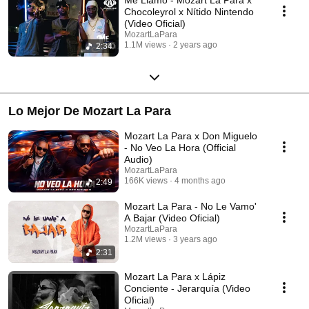
Chocoleyrol x Nítido Nintendo
(Video Oficial)
MozartLaPara
1.1M views
2 years ago
2:34
Lo Mejor De Mozart La Para
Mozart La Para x Don Miguelo
- No Veo La Hora (Official
Audio)
MozartLaPara
166K views
4 months ago
2:49
Mozart La Para - No Le Vamo'
A Bajar (Video Oficial)
MozartLaPara
1.2M views
3 years ago
2:31
Mozart La Para x Lápiz
Conciente - Jerarquía (Video
Oficial)