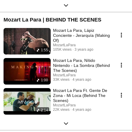
Mozart La Para | BEHIND THE SCENES
Mozart La Para, Lápiz
Conciente - Jerarquía (Making
Of)
MozartLaPara
105K views
3 years ago
1:55
Mozart La Para, Nítido
Nintendo - La Sombra (Behind
The Scenes)
MozartLaPara
33K views
4 years ago
1:00
Mozart La Para Ft. Gente De
Zona - Mi Loca (Behind The
Scenes)
MozartLaPara
22K views
4 years ago
2:14