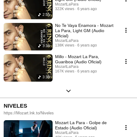
MozartLaPara
322K views
6 years ago
2:55
No Te Vaya Enamora - Mozart
La Para, Light GM (Audio
Oficial)
MozartLaPara
138K views
6 years ago
3:34
Millo - Mozart La Para,
Guariboa (Audio Oficial)
MozartLaPara
167K views
6 years ago
3:38
NIVELES
https://Mozart.lnk.to/Niveles
Mozart La Para - Golpe de
Estado (Audio Oficial)
MozartLaPara