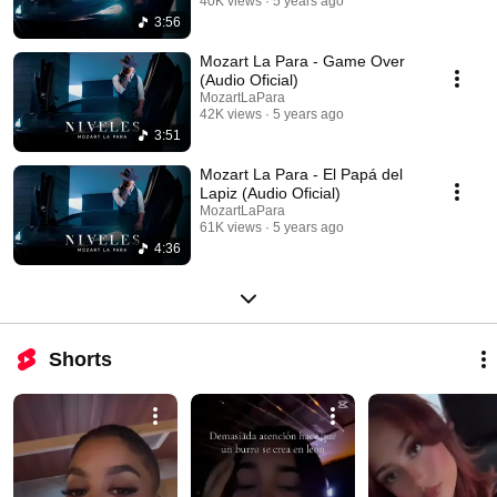
40K views
5 years ago
3:56
Mozart La Para - Game Over
(Audio Oficial)
MozartLaPara
42K views
5 years ago
3:51
Mozart La Para - El Papá del
Lapiz (Audio Oficial)
MozartLaPara
61K views
5 years ago
4:36
Shorts