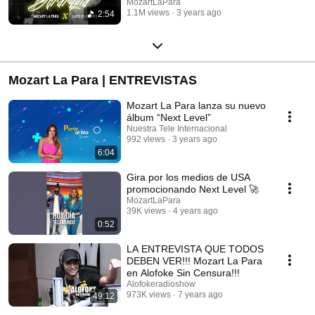
MozartLaPara
1.1M views
3 years ago
2:54
Mozart La Para | ENTREVISTAS
Mozart La Para lanza su nuevo
álbum “Next Level”
Nuestra Tele Internacional
992 views
3 years ago
6:04
Gira por los medios de USA
promocionando Next Level 🚀
MozartLaPara
39K views
4 years ago
0:52
LA ENTREVISTA QUE TODOS
DEBEN VER!!! Mozart La Para
en Alofoke Sin Censura!!!
Alofokeradioshow
973K views
7 years ago
49:12