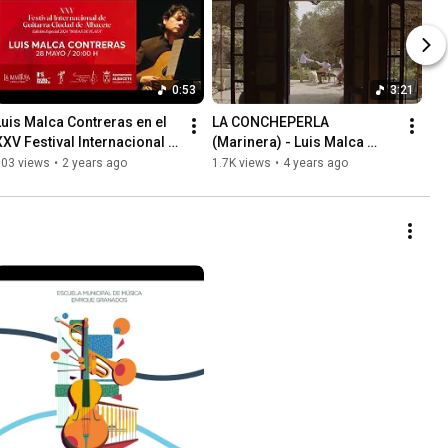
0:53
3:21
Luis Malca Contreras en el 
LA CONCHEPERLA 
XXV Festival Internacional 
(Marinera) - Luis Malca 
de Guitarra Ciudad de 
Contreras
103 views
•
2 years ago
1.7K views
•
4 years ago
Albacete