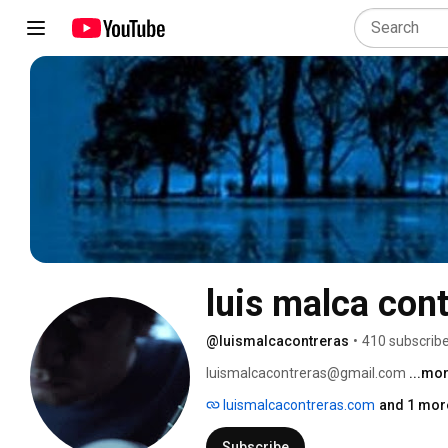
luis malca con
@luismalcacontreras
•
410 subscrib
luismalcacontreras@gmail.com 
...mo
luismalcacontreras.com
and 1 more
Subscribe