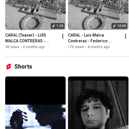
1:29
10:09
CARAL (Teaser) - LUIS 
CARAL - Luis Malca 
MALCA CONTRERAS - 
Contreras - Federico 
FEDERICO TARAZONA
Tarazona
38 views
•
3 months ago
170 views
•
4 months ago
Shorts