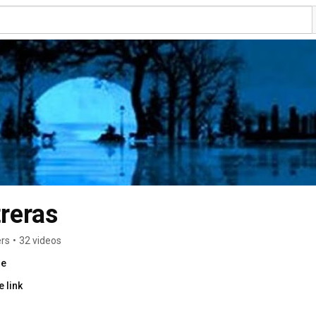
treras
ers
•
32 videos
re
 link