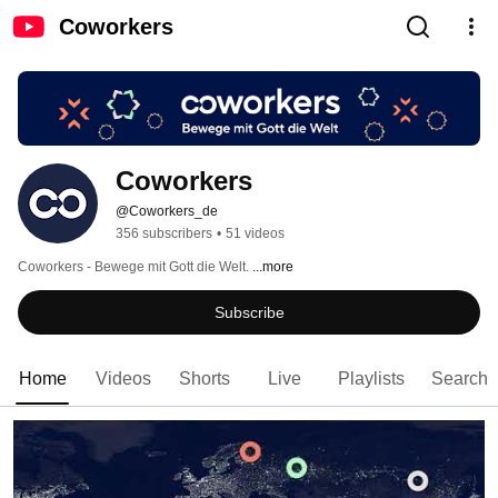
Coworkers
Coworkers
@Coworkers_de
356 subscribers
•
51 videos
Coworkers - Bewege mit Gott die Welt. 
...more
Subscribe
Home
Videos
Shorts
Live
Playlists
Search