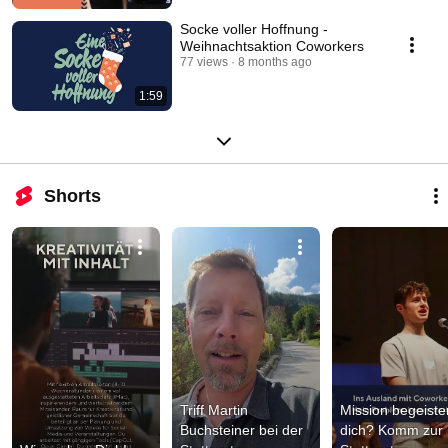
Socke voller Hoffnung -
Weihnachtsaktion Coworkers
77 views
8 months ago
1:59
Shorts
Triff Martin 
Mission begeister
Buchsteiner bei der 
dich? Komm zur 