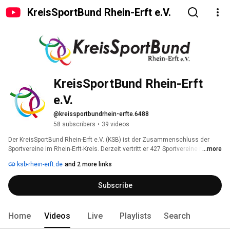
KreisSportBund Rhein-Erft e.V.
KreisSportBund Rhein-Erft 
e.V.
@kreissportbundrhein-erfte.6488
58 subscribers
•
39 videos
Der KreisSportBund Rhein-Erft e.V. (KSB) ist der Zusammenschluss der 
Sportvereine im Rhein-Erft-Kreis. Derzeit vertritt er 427 Sportvereine mit 
...more
über 107.000 Mitgliedern. 
ksb-rhein-erft.de
and 2 more links
Subscribe
Home
Videos
Live
Playlists
Search