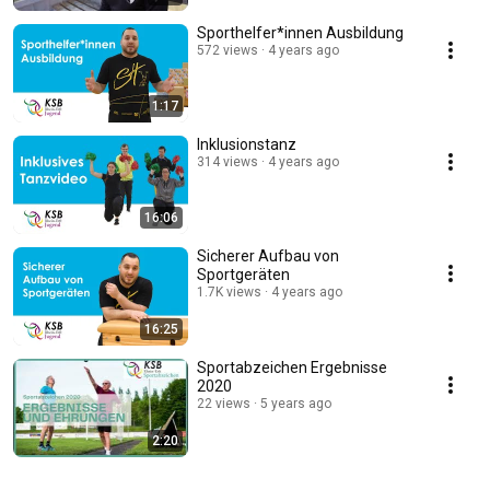
Sporthelfer*innen Ausbildung
572 views
4 years ago
1:17
Inklusionstanz
314 views
4 years ago
16:06
Sicherer Aufbau von
Sportgeräten
1.7K views
4 years ago
16:25
Sportabzeichen Ergebnisse
2020
22 views
5 years ago
2:20