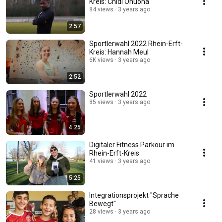
Kreis: Chidi Onuoha
84 views
3 years ago
2:57
Sportlerwahl 2022 Rhein-Erft-
Kreis: Hannah Meul
6K views
3 years ago
2:52
Sportlerwahl 2022
85 views
3 years ago
4:25
Digitaler Fitness Parkour im
Rhein-Erft-Kreis
41 views
3 years ago
5:25
Integrationsprojekt "Sprache
Bewegt"
28 views
3 years ago