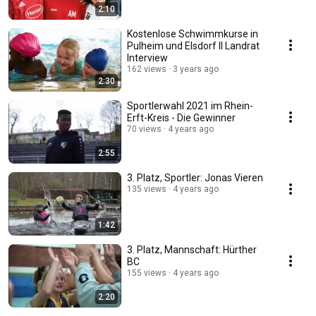
2:10
Kostenlose Schwimmkurse in
Pulheim und Elsdorf II Landrat
Interview
162 views
3 years ago
2:30
Sportlerwahl 2021 im Rhein-
Erft-Kreis - Die Gewinner
70 views
4 years ago
2:55
3. Platz, Sportler: Jonas Vieren
135 views
4 years ago
1:42
3. Platz, Mannschaft: Hürther
BC
155 views
4 years ago
2:20