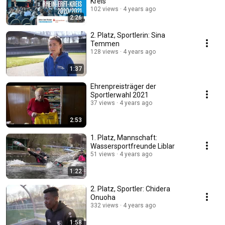
Kreis
102 views
4 years ago
2:26
2. Platz, Sportlerin: Sina
Temmen
128 views
4 years ago
1:37
Ehrenpreisträger der
Sportlerwahl 2021
37 views
4 years ago
2:53
1. Platz, Mannschaft:
Wassersportfreunde Liblar
51 views
4 years ago
1:22
2. Platz, Sportler: Chidera
Onuoha
332 views
4 years ago
1:58