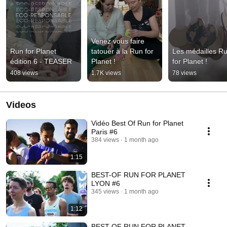
Venez vous faire 
Run for Planet 
tatouer à la Run for 
Les médailles Ru
édition 6 - TEASER
Planet !
for Planet !
408 views
1.7K views
78 views
Videos
Vidéo Best Of Run for Planet
Paris #6
384 views
1 month ago
1:15
BEST-OF RUN FOR PLANET
LYON #6
345 views
1 month ago
1:12
BEST-OF RUN FOR PLANET