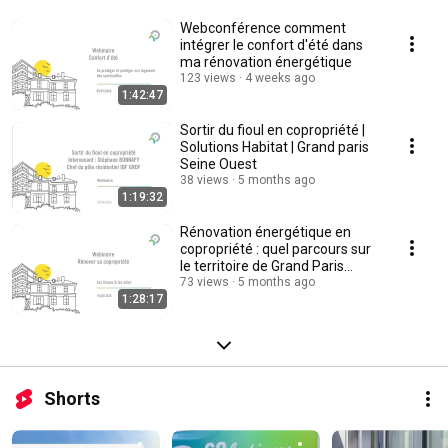
Webconférence comment
intégrer le confort d'été dans
ma rénovation énergétique
123 views
4 weeks ago
1:42:47
Sortir du fioul en copropriété |
Solutions Habitat | Grand paris
Seine Ouest
38 views
5 months ago
1:19:32
Rénovation énergétique en
copropriété : quel parcours sur
le territoire de Grand Paris
Seine Ouest
73 views
5 months ago
1:28:17
Shorts