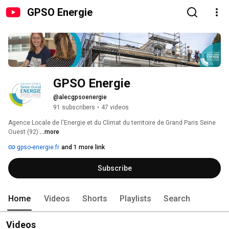
GPSO Energie
GPSO Energie
@alecgpsoenergie
91 subscribers
•
47 videos
Agence Locale de l'Energie et du Climat du territoire de Grand Paris Seine 
Ouest (92) 
...more
gpso-energie.fr
and 1 more link
Subscribe
Home
Videos
Shorts
Playlists
Search
Videos