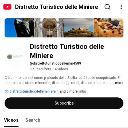
Distretto Turistico delle Miniere
Distretto Turistico delle 
Miniere
@distrettoturisticodellemin4589
8 subscribers
•
4 videos
C'è un mondo, nel cuore profondo della Sicilia, ed è facile conquistarlo. E' 
un mondo di storie minerarie, di paesaggi rurali, di aree protette, di paesi e 
...more
città antiche, antichissime, di fenomeni geologici e giù, fino alle coste 
distrettoturisticodelleminiere.it
and 5 more links
marine che brillano negli occhi. Basta raggiungerlo, il Distretto delle 
Miniere, basta intraprendere uno dei suoi percorsi e fermarsi in una delle 
Subscribe
sue innumerevoli tappe, per cogliere un senso di appartenenza che è 
profondo e radicato... 
Videos
Search