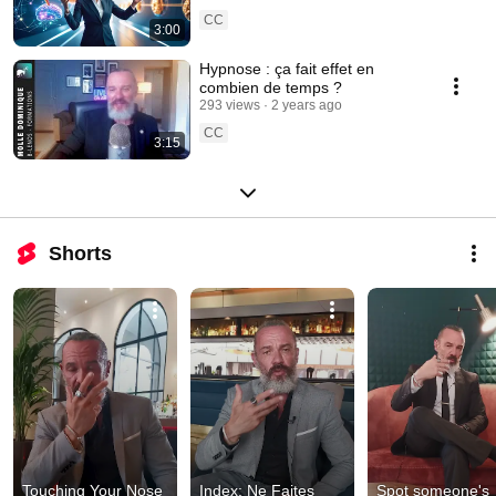
CC
3:00
Hypnose : ça fait effet en
combien de temps ?
293 views
2 years ago
CC
3:15
Shorts
Touching Your Nose 
Index: Ne Faites 
Spot someone's 