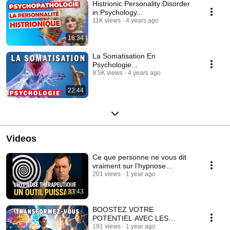
Histrionic Personality Disorder
in Psychology...
11K views
4 years ago
18:34
La Somatisation En
Psychologie...
9.5K views
4 years ago
22:44
Videos
Ce que personne ne vous dit
vraiment sur l’hypnose…
201 views
1 year ago
33:43
BOOSTEZ VOTRE
POTENTIEL AVEC LES
INTELLIGENCES MULTIPLES
191 views
1 year ago