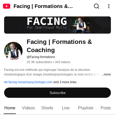
Facing | Formations &
Coaching
Facing | Formations & 
Coaching
@Facing-formations
25.3K subscribers
•
343 videos
Facing est une méthode qui regroupe l'analyse de la structure 
morphologique d'un visage (morphopsychologie), le nom verbal et micro-
...more
expressions ainsi que la gestuelle pour aller encore plus loin dans la 
facing-morphopsychologie.com
and 3 more links
compréhension de l'humain. 
Subscribe
Home
Videos
Shorts
Live
Playlists
Posts