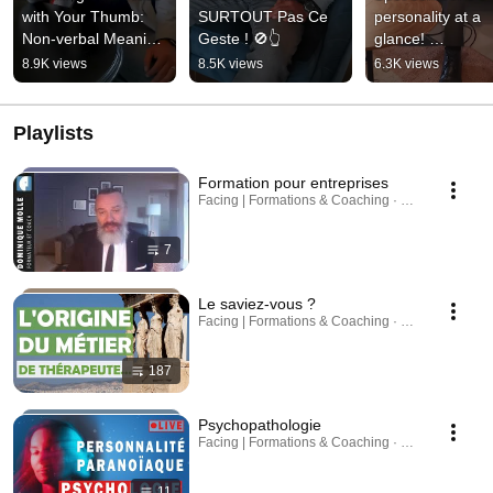
with Your Thumb: 
SURTOUT Pas Ce 
personality at a 
Non-verbal Meaning 
Geste ! 🚫👆
glance! 
#nonverbal
#bodylanguage
8.9K views
8.5K views
6.3K views
Playlists
Formation pour entreprises
Facing | Formations & Coaching · Playlist
7
Le saviez-vous ?
Facing | Formations & Coaching · Playlist
187
Psychopathologie
Facing | Formations & Coaching · Playlist
11