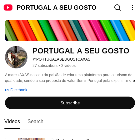
PORTUGAL A SEU GOSTO
PORTUGAL A SEU GOSTO
@PORTUGALASEUGOSTOAXAS
27 subscribers
•
2 videos
A marca AXAS nasceu da paixão de criar uma plataforma para o turismo de 
qualidade, sendo a sua proposta de valor Sentir Portugal pela experiência 
...more
da sua História, dos seus costumes e tradições. 
Facebook
Subscribe
Videos
Search