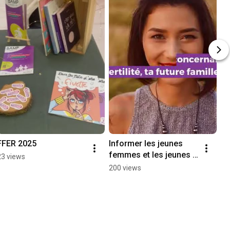
FFER 2025
Informer les jeunes 
femmes et les jeunes 
23 views
hommes sur la fertilité
200 views