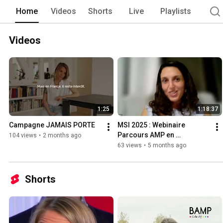
Home
Videos
Shorts
Live
Playlists
Videos
1:25
1:18:37
Campagne JAMAIS PORTE
MSI 2025 : Webinaire 
Parcours AMP en 
104 views
•
2 months ago
Martinique
63 views
•
5 months ago
Shorts