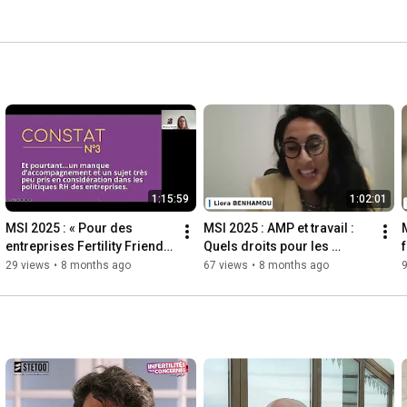
1:15:59
1:02:01
MSI 2025 : « Pour des 
MSI 2025 : AMP et travail : 
entreprises Fertility Friendly 
Quels droits pour les 
f
»
salariés ?
29 views
•
8 months ago
67 views
•
8 months ago