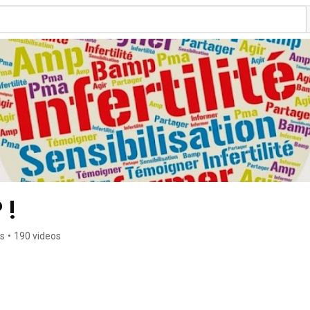
 !
rs
•
190 videos