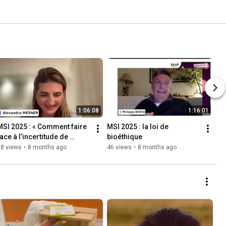
1:06:08
1:16:01
MSI 2025 : « Comment faire 
MSI 2025 : la loi de 
ace à l’incertitude de 
bioéthique
parcours AMP ?
98 views
•
8 months ago
46 views
•
8 months ago