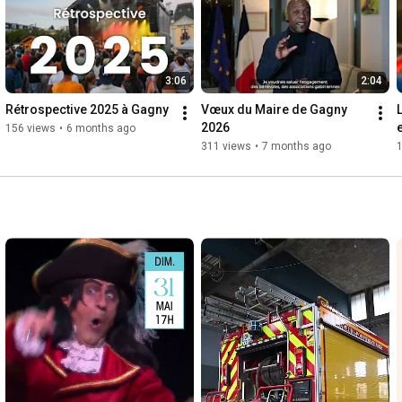
3:06
2:04
Rétrospective 2025 à Gagny
Vœux du Maire de Gagny 
2026
e
156 views
•
6 months ago
311 views
•
7 months ago