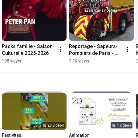
Packs famille - Saison  
Reportage - Sapeurs-
Culturelle 2025-2026
Pompiers de Paris - 
Caserne Clichy-sous-
108 views
3.1K views
Bois
20 videos
4 videos
Festivités
Animation