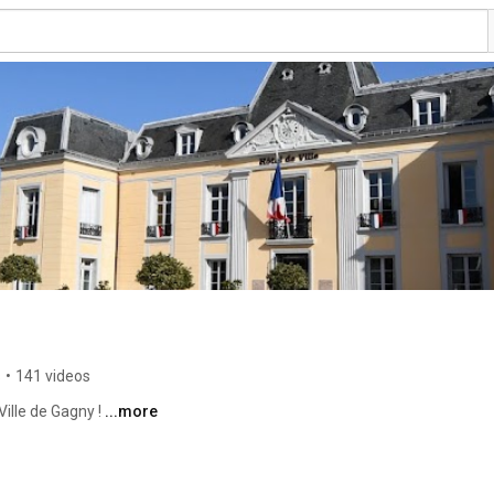
s
•
141 videos
Ville de Gagny ! 
...more