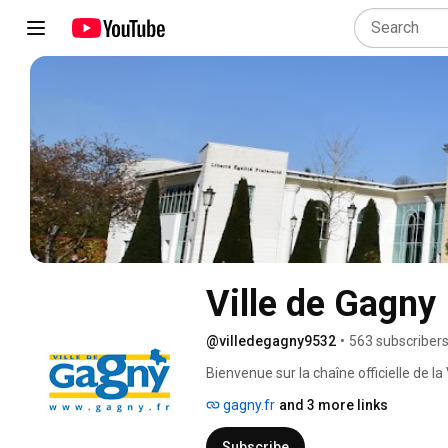
Ville de Gagny
@villedegagny9532
•
563 subscriber
Bienvenue sur la chaîne officielle de la 
gagny.fr
and 3 more links
Subscribe