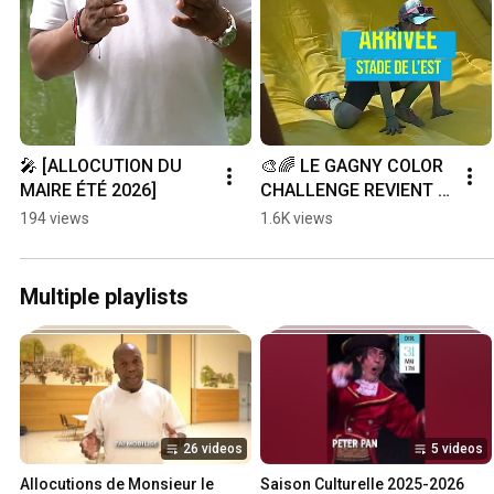
🎤 [ALLOCUTION DU 
🎨🌈 LE GAGNY COLOR 
MAIRE ÉTÉ 2026]
CHALLENGE REVIENT ! 
🌈🎨
194 views
1.6K views
Multiple playlists
26 videos
5 videos
Allocutions de Monsieur le 
Saison Culturelle 2025-2026