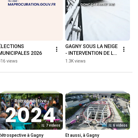
ÉLECTIONS 
GAGNY SOUS LA NEIGE 
MUNICIPALES 2026
- INTERVENTION DE LA 
SALEUSE
316 views
1.3K views
7 videos
6 videos
Rétrospective à Gagny
Et aussi, à Gagny