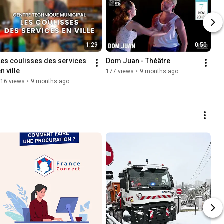
1:29
0:50
Les coulisses des services 
Dom Juan - Théâtre
n ville
177 views
•
9 months ago
116 views
•
9 months ago