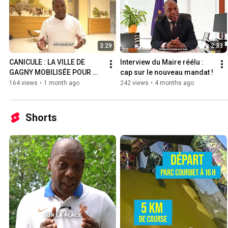
3:29
2:33
CANICULE : LA VILLE DE 
Interview du Maire réélu : 
GAGNY MOBILISÉE POUR 
cap sur le nouveau mandat !
VOUS PROTÉGER
164 views
•
1 month ago
242 views
•
4 months ago
Shorts