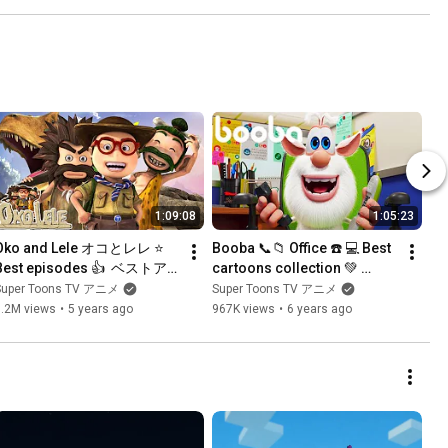
1:09:08
1:05:23
Oko and Lele オコとレレ ⭐ 
Booba 📞📁 Office ☎️ 💻 Best 
Best episodes 👍  ベストア
cartoons collection 💚 
ニメ 💙 Compilation for kids 
Cartoons Compilation 😂 
Super Toons TV アニメ
Super Toons TV アニメ
⭐ アニメ短編 | Super Toons 
Funny cartoons for kids
1.2M views
•
5 years ago
967K views
•
6 years ago
TV アニメ