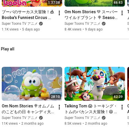
1:37:08
46:43
ブーバのサーカス大冒険！🎪 
Om Nom Stories 💚 スーパー
Booba's Funniest Circus 
ワイルドプラント 🍭 Season 
Adventure! 🤡 Full Cartoon 
29 — The Super Wild Plant 🌱 
Super Toons TV アニメ
Super Toons TV アニメ
Collection ✨ Super Toons 
Super Toons TV アニメ
1.1K views
•
5 days ago
8.4K views
•
9 days ago
TV アニメ
Play all
28:10
42:39
Om Nom Stories 🍭オムノム
Talking Tom 😱 トーキング・
のこどもの日 キャンディ大冒
トムのバカンス大冒険！😄 
険！ 🎈 Children's Day Candy 
Crazy Holiday Adventures! 
Super Toons TV アニメ
Super Toons TV アニメ
Adventure! 🎉⚡️Super Toons 
🌴😂 Super Toons TV アニメ
11K views
•
2 months ago
8.5K views
•
2 months ago