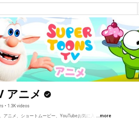
 TV アニメ
rs
•
1.3K videos
そ。アニメ、ショートムービー、YouTubeお気に入り動画
...more
https://bit.ly/2KdePuy 