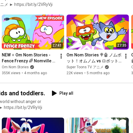
アニメ ► https://bit.ly/2VRyVji
27:41
27:35
NEW ⭐ Om Nom Stories - 
Om Nom Stories 🍭🤖 ノムボ
Fence Frenzy 🌈 Nomville 
ット！オムノム vs ロボット
Season 28 🟢 Cartoons for 
対決 Season 28 Nomville — 
Om Nom Stories
Super Toons TV アニメ
Kids
Om Nom vs. Robot ✨🏡 
355K views
•
4 months ago
22K views
•
5 months ago
Super Toons TV アニメ
 kids and toddlers.
Play all
e world without anger or
https://bit.ly/2VRyVji