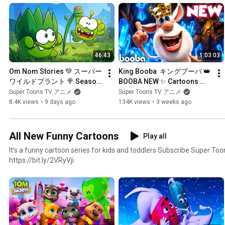
46:43
1:03:03
Om Nom Stories 💚 スーパー
King Booba  キングブーバ 👑 
ワイルドプラント 🍭 Season 
BOOBA NEW ✨️ Cartoons 
29 — The Super Wild Plant 🌱 
collection ⭐ ハロウィン 🌟 
Super Toons TV アニメ
Super Toons TV アニメ
Super Toons TV アニメ
Super Toons TV アニメ
8.4K views
•
9 days ago
134K views
•
3 weeks ago
All New Funny Cartoons
Play all
It’s a funny cartoon series for kids and toddlers Subscribe Super
https://bit.ly/2VRyVji