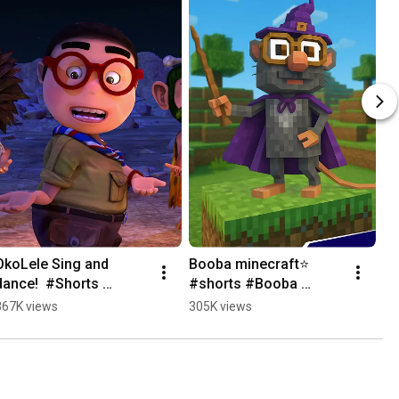
OkoLele Sing and 
Booba minecraft⭐ 
dance!  #Shorts 
#shorts #Booba 
#OkoLele 
#boobacartoon 
367K views
305K views
#okolelecartoon | 
#SuperToonsTVアニメ
Super Toons TV アニメ