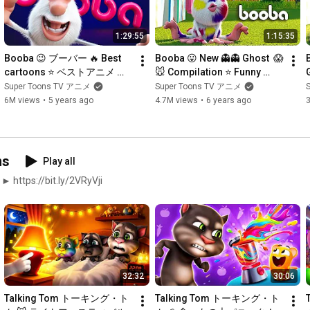
1:29:55
1:15:35
Booba 😉 ブーバー 🔥 Best 
Booba 😛 New 👻👻 Ghost  😱
cartoons ⭐ ベストアニメ 🙃 
🐭 Compilation ⭐ Funny 
Best episodes collection ⭐  
cartoons for kids and teens
Super Toons TV アニメ
Super Toons TV アニメ
アニメ短編 | Super Toons TV 
6M views
•
5 years ago
4.7M views
•
6 years ago
アニメ
ns
Play all
► https://bit.ly/2VRyVji
32:32
30:06
Talking Tom トーキング・ト
Talking Tom トーキング・ト