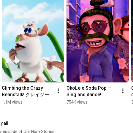
Climbing the Crazy 
OkoLele Soda Pop — 
Beanstalk! クレイジー
Sing and dance!  
な豆の木に登る🌱 
#Shorts #OkoLele 
1.1M views
754K views
#shorts #Booba 
#okolelecartoon | 
#boobacartoon | Super 
Super Toons TV アニメ
Toons TV アニメ
y all
ew episode of Om Nom Stories