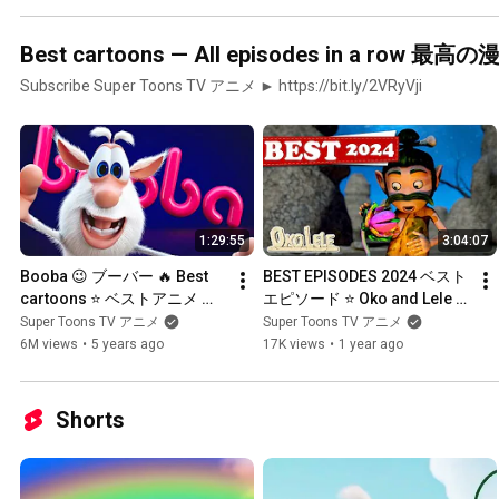
Best cartoons — All episodes in a 
Subscribe Super Toons TV アニメ ► https://bit.ly/2VRyVji
1:29:55
3:04:07
Booba 😉 ブーバー 🔥 Best 
BEST EPISODES 2024 ベスト
cartoons ⭐ ベストアニメ 🙃 
エピソード ⭐ Oko and Lele 
Best episodes collection ⭐  
オコとレレ  ⭐ アニメ短編 | 
Super Toons TV アニメ
Super Toons TV アニメ
アニメ短編 | Super Toons TV 
Super Toons TV アニメ
6M views
•
5 years ago
17K views
•
1 year ago
アニメ
Shorts