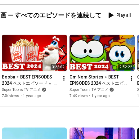
TV アニメ
row 最高の漫画 — すべてのエピソードを連続して
Play all
3:22:02
2:52:22
Booba ⭐ BEST EPISODES 
Om Nom Stories ⭐ BEST 
2024 ベストエピソード ⭐  
EPISODES 2024 ベストエピ
Funny cartoons for kids and 
ソード ⭐ Cartoons 
Super Toons TV アニメ
Super Toons TV アニメ
teens
Collection ⭐ Super Toons TV 
74K views
•
1 year ago
7.4K views
•
1 year ago
アニメ