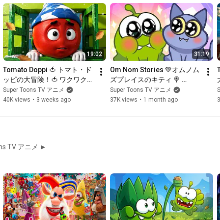
19:02
31:19
Tomato Doppi 🍅 トマト・ド
Om Nom Stories 💚オムノム
ッピの大冒険！🍅 ワクワク爆
ズプレイスのキティ 🍭 
笑エピソード集 Doppi's Big 
Season 29 — Kitty at Om 
Super Toons TV アニメ
Super Toons TV アニメ
Adventures! | Super Toons 
Nom's Place 🐱 Super Toons 
40K views
•
3 weeks ago
37K views
•
1 month ago
TV アニメ
TV アニメ
 Toons TV アニメ ►