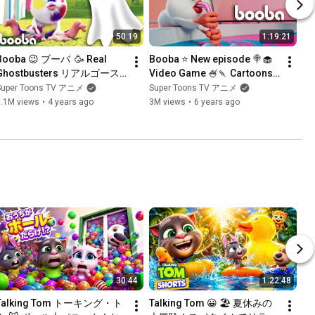
50:19
1:19:21
Booba 😉 ブーバ  🥳 Real 
Booba ⭐ New episode 🍭🧁 
Ghostbusters リアルゴース
Video Game 🍧🍡 Cartoons 
トバスターズ 👻 アニメ短編 | 
collection 💚 Funny 
Super Toons TV アニメ
Super Toons TV アニメ
Super Toons TV アニメ
cartoons Compilation
3.1M views
•
4 years ago
3M views
•
6 years ago
30:44
1:22:48
Talking Tom トーキング・ト
Talking Tom 😀 🏖️ 夏休みの