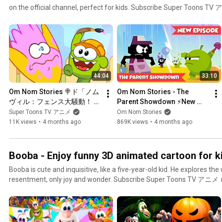
on the official channel, perfect for kids. Subscribe Super Toons TV 
44:04
33:10
Om Nom Stories 🍭ド「ノム
Om Nom Stories - The 
ヴィル：フェンス大騒動！ 
Parent Showdown ⚡️New 
Season 28 Nomville — 
Episode ⚡️ Nomville Season 
Super Toons TV アニメ
Om Nom Stories
Fence Frenzy 🏡 Super 
28 🟢 Cartoons for Kids
11K views
•
4 months ago
869K views
•
4 months ago
Toons TV アニメ
Booba - Enjoy funny 3D animated cartoon for
Booba is cute and inquisitive, like a five-year-old kid. He explores th
resentment, only joy and wonder. Subscribe Super Toons TV アニメ ► 