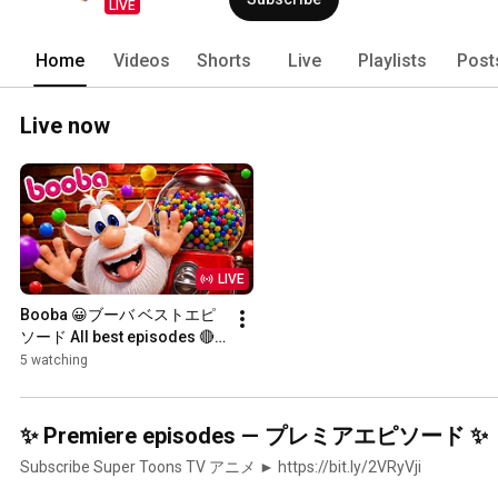
LIVE
Home
Videos
Shorts
Live
Playlists
Post
Live now
LIVE
Booba 😀ブーバ ベストエピ
ソード All best episodes 🔴 
LIVE 🔴⭐Super Toons TV ア
5 watching
ニメ
✨ Premiere episodes — プレミアエピソード ✨
Subscribe Super Toons TV アニメ ► https://bit.ly/2VRyVji