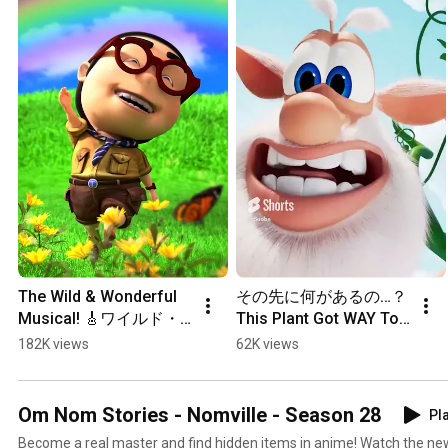
The Wild & Wonderful 
その先に何があるの…？ 
Musical! 🎸ワイルド・
This Plant Got WAY Too 
ワンダフル・ミュージ
Big!? 🌱 What Did 
182K views
62K views
カル 🥁 OkoLele Chibi 
Booba Grow?! #shorts 
#shorts | Super Toons 
#Booba | Super Toons 
TV アニメ
TV アニメ
Om Nom Stories - Nomville - Season 28
Pla
Become a real master and find hidden items in anime! Watch the n