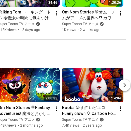
34:46
1:20:26
Talking Tom トーキング・ト
Om Nom Stories 💚オム・ノ
ム 😹魔女の時間に気をつけ
ムがアニメの世界へ!? カワイ
ろ！🧙‍♀️🌙 Toys, Tricks & 
イ大冒険 🍭Om Nom's Kawaii 
Super Toons TV アニメ
Super Toons TV アニメ
Spooky Adventures! ⭐ Super 
Adventure! ⚡️ Super Toons 
112K views
•
12 days ago
1K views
•
2 weeks ago
Toons TV アニメ
TV アニメ
2:00:33
1:14:04
Om Nom Stories 🍭Fantasy 
Booba 😀 面白いピエロ 
Adventures! 魔法とおかしの
Funny clown 🎈 Cartoon For 
大冒険 ⚡️  面白い漫画集 
Kids 🌟 Super Toons TV アニ
Super Toons TV アニメ
Super Toons TV アニメ
⚡️Super Toons TV アニメ
メ
148K views
•
2 months ago
7.4K views
•
2 years ago