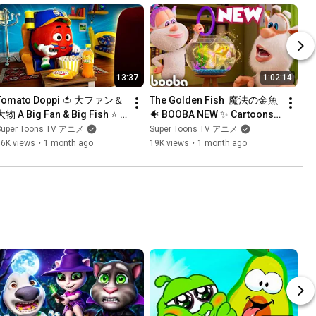
13:37
1:02:14
Tomato Doppi 🍅 大ファン＆
The Golden Fish  魔法の金魚 
大物 A Big Fan & Big Fish ⭐ 
🐠 BOOBA NEW ✨️ Cartoons 
アニメ短編 | Super Toons TV 
collection ⭐ ハロウィン 🌟 
Super Toons TV アニメ
Super Toons TV アニメ
アニメ
Super Toons TV アニメ
36K views
•
1 month ago
19K views
•
1 month ago