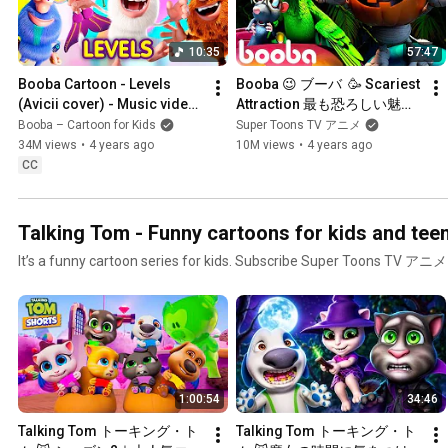
10:35
57:47
Booba Cartoon - Levels 
Booba 😉 ブーバ  🥳 Scariest 
(Avicii cover) - Music video 
Attraction 最も恐ろしい魅力 
- Booba Sings
👻🎃 Halloween ⭐ アニメ短編 
Booba – Cartoon for Kids
Super Toons TV アニメ
| Super Toons TV アニメ
34M views
•
4 years ago
10M views
•
4 years ago
CC
Talking Tom - Funny cartoons for kids and tee
It’s a funny cartoon series for kids. Subscribe Super Toons TV アニメ 
1:00:54
34:46
Talking Tom トーキング・ト
Talking Tom トーキング・ト