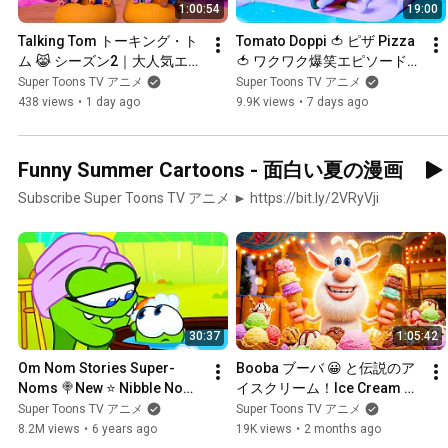
1:00:54
19:00
Talking Tom トーキング・ト
Tomato Doppi 🍅 ピザ Pizza 
ム 😹 シーズン2｜大人気エピ
🍅 ワクワク爆笑エピソード集 
ソード一気見！💛 Watch 
Doppi's Big Adventures! | 
Super Toons TV アニメ
Super Toons TV アニメ
Every Episode!⭐ Super 
Super Toons TV アニメ
438 views
•
1 day ago
9.9K views
•
7 days ago
Toons TV アニメ
Funny Summer Cartoons - 面白い夏の漫画
Subscribe Super Toons TV アニメ ► https://bit.ly/2VRyVji
30:37
1:05:42
Om Nom Stories Super-
Booba ブーバ 😀 と伝説のア
Noms 🍭New ⭐ Nibble Nom 
イスクリーム！Ice Cream 
🍼 Funny cartoons for kids 
Legend! ❄️ Super Toons TV 
Super Toons TV アニメ
Super Toons TV アニメ
and teens
アニメ
8.2M views
•
6 years ago
19K views
•
2 months ago