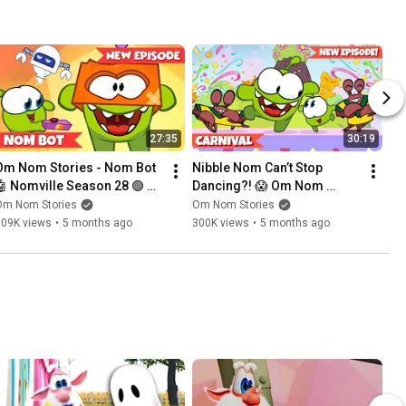
27:35
30:19
Om Nom Stories - Nom Bot 
Nibble Nom Can’t Stop 
🤖 Nomville Season 28 🟢 
Dancing?! 😱 Om Nom 
Cartoons for Kids
Stories - Carnival 🎉 
Om Nom Stories
Om Nom Stories
Nomville Season 28 🟢 
309K views
•
5 months ago
300K views
•
5 months ago
Cartoons