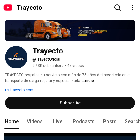
Trayecto
Trayecto
@TrayectOficial
9.93K subscribers
•
47 videos
TRAYECTO respalda su servicio con más de 75 años de trayectoria en el 
transporte de carga regular y especializada. 
...more
trayecto.com
Subscribe
Home
Videos
Live
Podcasts
Posts
Searc