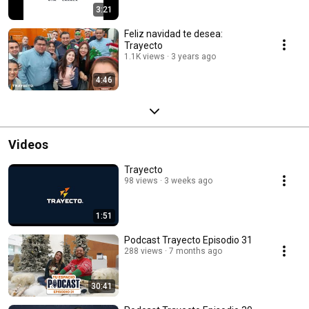
3:21
Feliz navidad te desea:
Trayecto
1.1K views
3 years ago
4:46
Videos
Trayecto
98 views
3 weeks ago
1:51
Podcast Trayecto Episodio 31
288 views
7 months ago
30:41