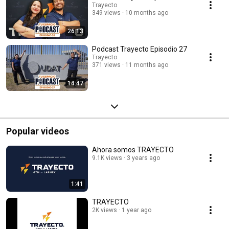
Trayecto
349 views
10 months ago
26:13
Podcast Trayecto Episodio 27
Trayecto
371 views
11 months ago
14:47
Popular videos
Ahora somos TRAYECTO
9.1K views
3 years ago
1:41
TRAYECTO
2K views
1 year ago