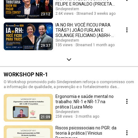
FELIPE E RONALDO (PRICETAX)
| PODPRESTEM #14
Sindeprestem
2.6K views
Streamed 3 weeks ago
23:12
IA NO RH: VOCÊ FICOU PARA
TRÁS? | JOÃO FURLAN E
SOLANGE FELICIANO (ABRH-
SP) | PODPRESTEM #13
Sindeprestem
135 views
Streamed 1 month ago
29:37
WORKSHOP NR-1
O Workshop promovido pelo Sindeprestem reforça o compromisso com
a informação de qualidade, a prevenção e o fortalecimento das
empresas associadas.
Ergonomia e saúde mental no
trabalho: NR-1 e NR-17 na
prática | Luiza Melo
Sindeprestem
258 views
3 months ago
21:09
Riscos psicossociais no PGR: da
teoria à prática | Vinicius