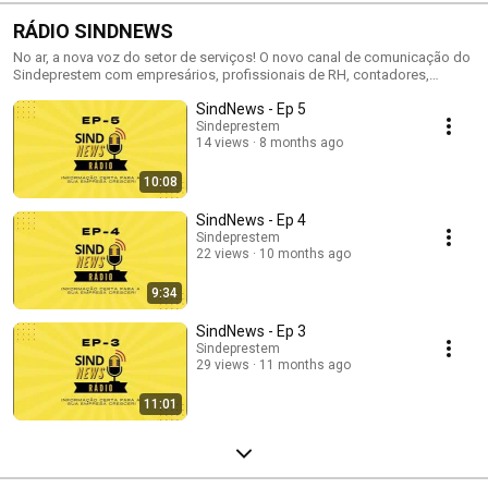
RÁDIO SINDNEWS
No ar, a nova voz do setor de serviços! O novo canal de comunicação do
Sindeprestem com empresários, profissionais de RH, contadores,
advogados, sindicatos e toda a rede que movimenta o mercado de
SindNews - Ep 5
trabalho. Você vai ficar por dentro das principais notícias do sindicato,
das atualizações que impactam o setor e das pautas que defendemos
Sindeprestem
14 views
8 months ago
em Brasília. Aperte o play, siga nosso canal e acompanhe semanalmente
os destaques do universo trabalhista e sindical, sempre com informação
confiável e direta ao ponto.
10:08
SindNews - Ep 4
Sindeprestem
22 views
10 months ago
9:34
SindNews - Ep 3
Sindeprestem
29 views
11 months ago
11:01