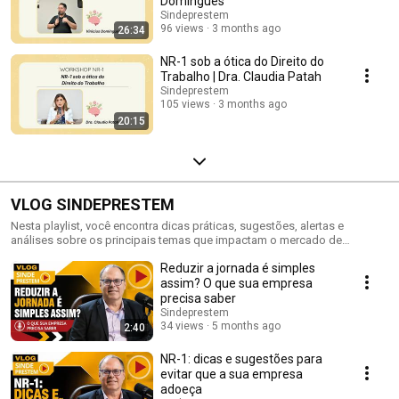
Domingues
Sindeprestem
96 views
3 months ago
26:34
NR-1 sob a ótica do Direito do
Trabalho | Dra. Claudia Patah
Sindeprestem
105 views
3 months ago
20:15
VLOG SINDEPRESTEM
Nesta playlist, você encontra dicas práticas, sugestões, alertas e
análises sobre os principais temas que impactam o mercado de
trabalho. O conteúdo é voltado especialmente para empresários do setor
Reduzir a jornada é simples
de serviços, terceirização e trabalho temporário, bem como para
profissionais de RH e do jurídico, com orientações que apoiam a tomada
assim? O que sua empresa
de decisão e a gestão segura do dia a dia. O Vlog Sindeprestem é um
precisa saber
espaço pensado para quem busca orientação qualificada, boas práticas
Sindeprestem
e insights aplicáveis, acompanhando de forma estratégica os desafios e
34 views
5 months ago
2:40
as tendências das relações de trabalho no Brasil.
NR-1: dicas e sugestões para
evitar que a sua empresa
adoeça