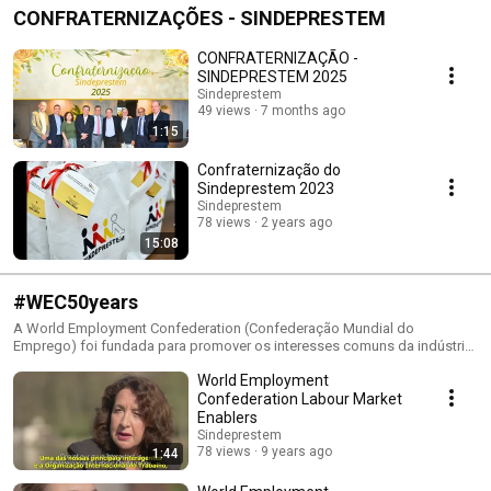
CONFRATERNIZAÇÕES - SINDEPRESTEM
CONFRATERNIZAÇÃO -
SINDEPRESTEM 2025
Sindeprestem
49 views
7 months ago
1:15
Confraternização do
Sindeprestem 2023
Sindeprestem
78 views
2 years ago
15:08
#WEC50years
A World Employment Confederation (Confederação Mundial do
Emprego) foi fundada para promover os interesses comuns da indústria
do emprego em nível global. Para celebrar o seu 50º aniversário, em
World Employment
2017, a WEC preparou uma campanha digital composta por 14 videos
explicativos sobre a importância das agências privadas de emprego
Confederation Labour Market
para a empregabilidade mundial. A WEC é a voz das agências privadas
Enablers
de emprego em nível global, com representação em 50 países e
Sindeprestem
participação das sete maiores empresas internacionais do setor. o Brasil
78 views
9 years ago
1:44
é representado pela Fenaserhtt - Federação Nacional dos Sindicatos de
Empresas de Recursos Humanos, Trabalho Temporário e Terceirizado