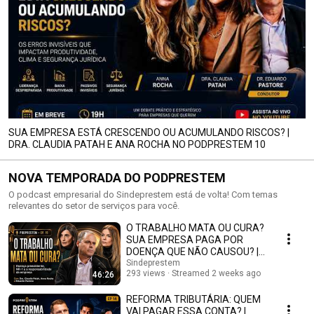
SUA EMPRESA ESTÁ CRESCENDO OU ACUMULANDO RISCOS? |
DRA. CLAUDIA PATAH E ANA ROCHA NO PODPRESTEM 10
NOVA TEMPORADA DO PODPRESTEM
O podcast empresarial do Sindeprestem está de volta! Com temas
relevantes do setor de serviços para você.
O TRABALHO MATA OU CURA?
SUA EMPRESA PAGA POR
DOENÇA QUE NÃO CAUSOU? |
PODPRESTEM #15
Sindeprestem
293 views
Streamed 2 weeks ago
46:26
REFORMA TRIBUTÁRIA: QUEM
VAI PAGAR ESSA CONTA? |