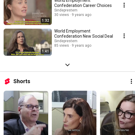
World Employment
que congrega os Sindicatos Patronais de Empresas que atuam neste
Confederation Career Choices
importante segmento econômico do nosso país.
Sindeprestem
30 views
9 years ago
1:32
World Employment
Confederation New Social Deal
Sindeprestem
85 views
9 years ago
1:41
Shorts