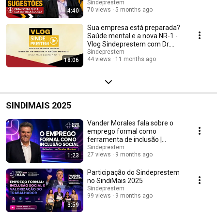
Sindeprestem
70 views
5 months ago
4:40
Sua empresa está preparada?
Saúde mental e a nova NR-1 -
Vlog Sindeprestem com Dr.
Eduardo Pastore
Sindeprestem
44 views
11 months ago
18:06
SINDIMAIS 2025
Vander Morales fala sobre o
emprego formal como
ferramenta de inclusão |
SindiMais 2025
Sindeprestem
27 views
9 months ago
1:23
Participação do Sindeprestem
no SindiMais 2025
Sindeprestem
99 views
9 months ago
3:59