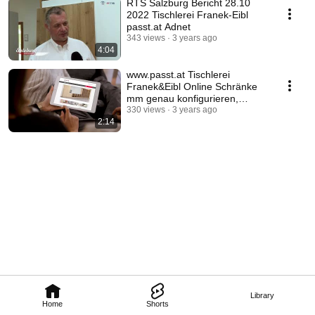
RTS Salzburg Bericht 28.10
2022 Tischlerei Franek-Eibl
passt.at Adnet
343 views
3 years ago
4:04
www.passt.at Tischlerei
Franek&Eibl Online Schränke
mm genau konfigurieren,
Preisberechnung
330 views
3 years ago
2:14
Library
Home
Shorts