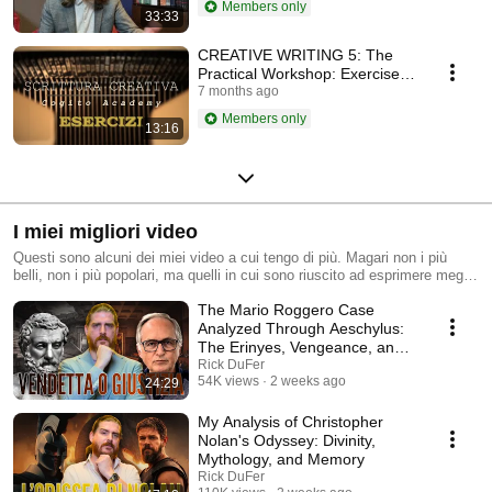
Members only
33:33
CREATIVE WRITING 5: The
Practical Workshop: Exercises
to Unlock Creativity
7 months ago
Members only
13:16
I miei migliori video
Questi sono alcuni dei miei video a cui tengo di più. Magari non i più
belli, non i più popolari, ma quelli in cui sono riuscito ad esprimere meglio
ciò che volevo dire.
The Mario Roggero Case
Analyzed Through Aeschylus:
The Erinyes, Vengeance, and
the Rule of Law
Rick DuFer
54K views
2 weeks ago
24:29
My Analysis of Christopher
Nolan's Odyssey: Divinity,
Mythology, and Memory
Rick DuFer