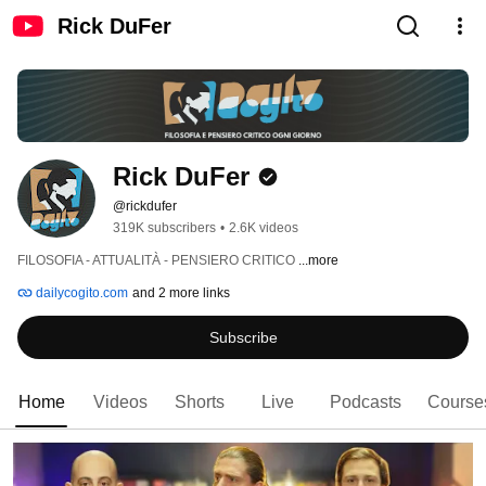
Rick DuFer
Rick DuFer
@rickdufer
319K subscribers
•
2.6K videos
FILOSOFIA - ATTUALITÀ - PENSIERO CRITICO 
...more
dailycogito.com
and 2 more links
Subscribe
Home
Videos
Shorts
Live
Podcasts
Course