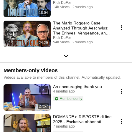
Rick DuFer
14K views
2 weeks ago
18:04
The Mario Roggero Case
Analyzed Through Aeschylus:
The Erinyes, Vengeance, and
the Rule of Law
Rick DuFer
54K views
2 weeks ago
24:29
Members-only videos
Videos available to members of this channel. Automatically updated.
An encouraging thank you
4 months ago
Members only
27:57
DOMANDE e RISPOSTE di fine
2025 - Esclusiva abbonati
7 months ago