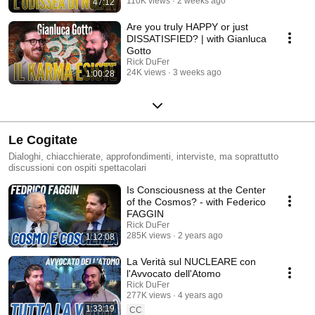
110K views
2 weeks ago
47:12
Are you truly HAPPY or just
DISSATISFIED? | with Gianluca
Gotto
Rick DuFer
24K views
3 weeks ago
1:00:28
Le Cogitate
Dialoghi, chiacchierate, approfondimenti, interviste, ma soprattutto
discussioni con ospiti spettacolari
Is Consciousness at the Center
of the Cosmos? - with Federico
FAGGIN
Rick DuFer
285K views
2 years ago
1:12:08
La Verità sul NUCLEARE con
l'Avvocato dell'Atomo
Rick DuFer
277K views
4 years ago
1:33:19
CC