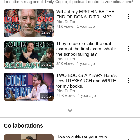
La settima stagione di Daily Cogito, il podcast contro la zombificazione!
Will Jeffrey EPSTEIN BE THE
END OF DONALD TRUMP?
Rick DuFer
71K views
1 year ago
22:07
They refuse to take the oral
exam at the final exam: what is
the school failing at?
Rick DuFer
35K views
1 year ago
26:21
TWO BOOKS A YEAR? Here's
how I RESEARCH and WRITE
for my books.
Rick DuFer
7.9K views
1 year ago
23:36
Collaborations
How to cultivate your own