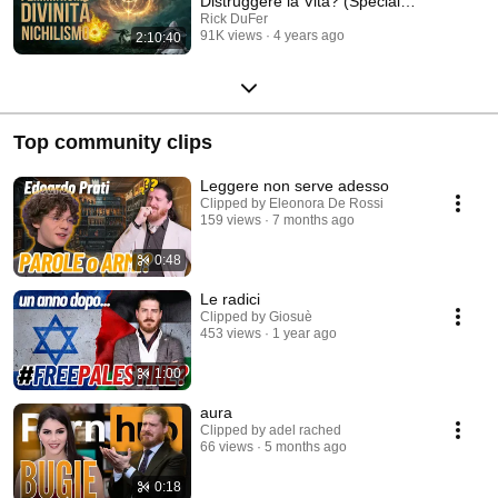
Distruggere la Vita? (Special
Cogito)
Rick DuFer
91K views
4 years ago
2:10:40
Top community clips
Leggere non serve adesso
Clipped by Eleonora De Rossi
159 views
7 months ago
0:48
Le radici
Clipped by Giosuè
453 views
1 year ago
1:00
aura
Clipped by adel rached
66 views
5 months ago
0:18