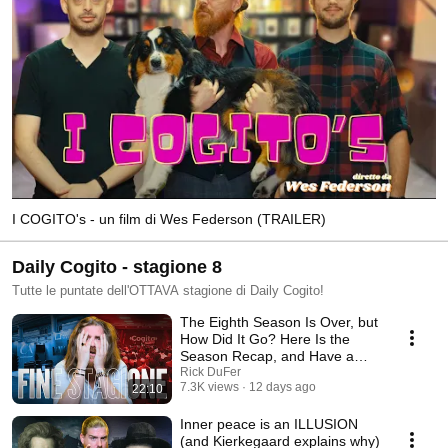
I COGITO's - un film di Wes Federson (TRAILER)
Daily Cogito - stagione 8
Tutte le puntate dell'OTTAVA stagione di Daily Cogito!
The Eighth Season Is Over, but
How Did It Go? Here Is the
Season Recap, and Have a
Great Summer!
Rick DuFer
7.3K views
12 days ago
22:10
Inner peace is an ILLUSION
(and Kierkegaard explains why)