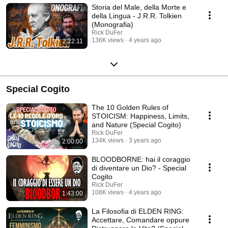
Storia del Male, della Morte e
della Lingua - J.R.R. Tolkien
(Monografia)
Rick DuFer
136K views
4 years ago
2:22:11
Special Cogito
The 10 Golden Rules of
STOICISM: Happiness, Limits,
and Nature (Special Cogito)
Rick DuFer
134K views
3 years ago
2:00:00
BLOODBORNE: hai il coraggio
di diventare un Dio? - Special
Cogito
Rick DuFer
108K views
4 years ago
1:43:00
La Filosofia di ELDEN RING:
Accettare, Comandare oppure