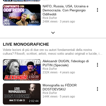
NATO, Russia, USA, Ucraina e
Democrazia. Con Piergiorgio
Odifreddi
Rick DuFer
248K views
3 years ago
1:45:50
LIVE MONOGRAFICHE
Volete lezioni di più di due ore su autori fondamentali della nostra
cultura? Filosofi, scrittori, artisti, messi sotto analisi originali e lucide, in
questa strepitosa serie di LIVE: https://www.youtube.com/watch?
Aleksandr DUGIN, l'ideologo di
v=w2OHko96um0&list=PLR20n1J9sWVrXm0Q-
1VRxgfzX_YhDdZQv&index=1
PUTIN (Speciale)
Rick DuFer
232K views
4 years ago
1:52:39
Monografia su FËDOR
DOSTOEVSKIJ
Rick DuFer
144K views
5 years ago
2:02:44