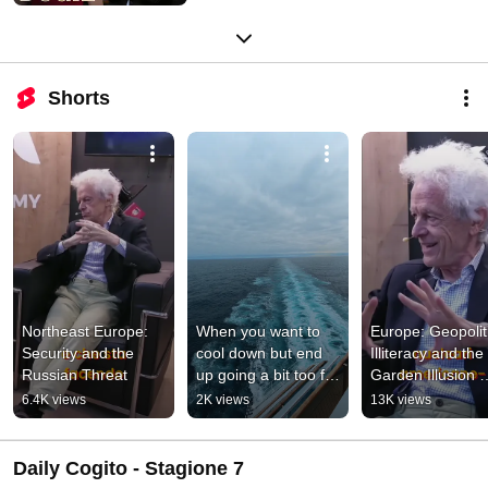
Shorts
Northeast Europe: 
When you want to 
Europe: Geopoliti
Security and the 
cool down but end 
Illiteracy and the 
Russian Threat
up going a bit too far 
Garden Illusion 
#rickdufer
#shorts
6.4K views
2K views
13K views
Daily Cogito - Stagione 7